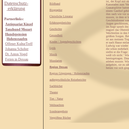
ist, der Kopf mit e
Datenschutz-
Bildband
Kameraden zum Verba
erklärung
Granatsplitter hatt
Biographie
einem Gasthof gehör
ihm nach wie vor sc
Christliche Literatur
musste, in dem er 
Partnerlinks:
Geschützdonner war 
Erfahrungsberichte
Augen geschlossen, 
Antiquariat Kinzel
im Auge sprach ihn 
Tanzhund Mozart
Geschichte
reagiert das Oberst
Weichteilen in den 
Hundepension
Gesundheit
größten Sorgen. Bew
Hohenstaufen
ist aus meinem Trup
Kinder / Jugendgeschichten
er nach Hause entla
Offener KulturTreff
Ludwig war wieder a
Lyrik
Johanna Schober
die schon mehrfach 
stellte er die Frage
Dr. Anton Vogel
Musik
weiß ich nicht.' Wi
hereingetragen. Dra
Ferien in Dessau
Mundarten
erleben musste. Wie
aufgehört, sie zu z
Region Dessau
herum vor sich ging
Region Göppingen / Hohenstaufen
außergewöhnliche Reiseberichte
Sachbücher
Theater
Tier / Natur
Weihnachten
Sonderangebote
Vergriffene Bücher