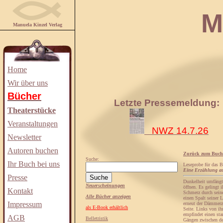
Manuela
Manuela Kinzel Verlag
Home
Wir über uns
Bücher
Letzte Pressemeldung:
Theaterstücke
Veranstaltungen
NWZ 14.7.26
Newsletter
Autoren buchen
Zurück zum Buch
Suche:
Ihr Buch bei uns
Leseprobe für das 
Eine Erzählung au
Presse
Dunkelheit umfängt
Neuerscheinungen
öffnen. Es gelingt 
Kontakt
Schmerz durch seine
Alle Bücher anzeigen
einen Spalt seiner 
Impressum
erneut der Dämmerzu
als E-Book erhältlich
Seite. Links von ih
empfindet einen sta
AGB
Belletristik
Gängen zwischen de