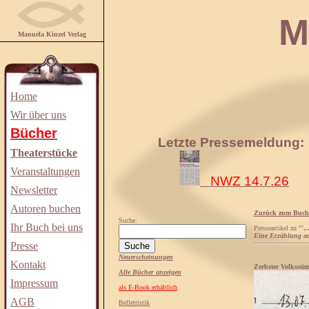
Manuela
Manuela Kinzel Verlag
Home
Wir über uns
Bücher
Letzte Pressemeldung:
Theaterstücke
Veranstaltungen
NWZ 14.7.26
Newsletter
Autoren buchen
Zurück zum Buch
Suche:
Ihr Buch bei uns
Presseartikel zu "
'.
Eine Erzählung au
Presse
Neuerscheinungen
Kontakt
Zerbster Volkssti
Alle Bücher anzeigen
Impressum
als E-Book erhältlich
AGB
Belletristik