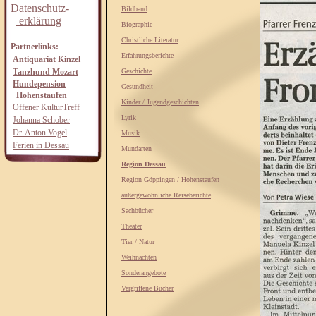
Datenschutz-
Bildband
erklärung
Biographie
Christliche Literatur
Partnerlinks:
Erfahrungsberichte
Antiquariat Kinzel
Tanzhund Mozart
Geschichte
Hundepension
Gesundheit
Hohenstaufen
Kinder / Jugendgeschichten
Offener KulturTreff
Lyrik
Johanna Schober
Dr. Anton Vogel
Musik
Ferien in Dessau
Mundarten
Region Dessau
Region Göppingen / Hohenstaufen
außergewöhnliche Reiseberichte
Sachbücher
Theater
Tier / Natur
Weihnachten
Sonderangebote
Vergriffene Bücher