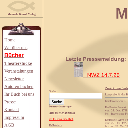
Manuela
Manuela Kinzel Verlag
Home
Wir über uns
Bücher
Letzte Pressemeldung:
Theaterstücke
Veranstaltungen
NWZ 14.7.26
Newsletter
Autoren buchen
Zurück zum Buch
Suche:
Ihr Buch bei uns
Leseprobe für das 
Presse
Inhaltsverzeichnis
Neuerscheinungen
Hoftheater Seite 4
Kontakt
vom 26. Dez. 1798
Alle Bücher anzeigen
bis - inzwischen 'Fr
Impressum
als E-Book erhältlich
Kaffeehaus Altes Th
vom 25. Dez. 1927
AGB
Belletristik
bis zum 28. Mai 1