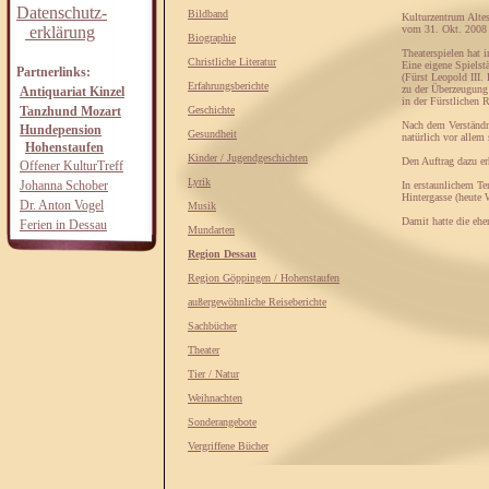
Datenschutz-
Bildband
Kulturzentrum Altes
erklärung
vom 31. Okt. 2008
Biographie
Theaterspielen hat i
Christliche Literatur
Eine eigene Spielstä
Partnerlinks:
(Fürst Leopold III. 
Erfahrungsberichte
zu der Überzeugung 
Antiquariat Kinzel
in der Fürstlichen 
Tanzhund Mozart
Geschichte
Nach dem Verständni
Hundepension
Gesundheit
natürlich vor allem 
Hohenstaufen
Kinder / Jugendgeschichten
Den Auftrag dazu e
Offener KulturTreff
Lyrik
Johanna Schober
In erstaunlichem Te
Hintergasse (heute W
Dr. Anton Vogel
Musik
Damit hatte die ehe
Ferien in Dessau
Mundarten
Region Dessau
Region Göppingen / Hohenstaufen
außergewöhnliche Reiseberichte
Sachbücher
Theater
Tier / Natur
Weihnachten
Sonderangebote
Vergriffene Bücher