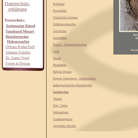
Datenschutz-
Bildband
erklärung
Biographie
Christliche Literatur
Partnerlinks:
Erfahrungsberichte
Antiquariat Kinzel
Tanzhund Mozart
Geschichte
Hundepension
Gesundheit
Hohenstaufen
Kinder / Jugendgeschichten
Offener KulturTreff
Lyrik
Johanna Schober
Dr. Anton Vogel
Musik
Ferien in Dessau
Mundarten
Region Dessau
Region Göppingen / Hohenstaufen
außergewöhnliche Reiseberichte
Sachbücher
Theater
Tier / Natur
Weihnachten
Sonderangebote
Vergriffene Bücher