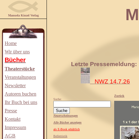
Manuela
Manuela Kinzel Verlag
Home
Wir über uns
Bücher
Letzte Pressemeldung:
Theaterstücke
Veranstaltungen
NWZ 14.7.26
Newsletter
Autoren buchen
Zurück
Suche:
Ihr Buch bei uns
Presse
Neuerscheinungen
Kontakt
Alle Bücher anzeigen
Impressum
als E-Book erhältlich
AGB
Belletristik