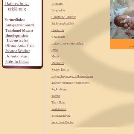
Datenschutz-
Bildband
erklärung
Biographie
Christliche Literatur
Partnerlinks:
Erfahrungsberichte
Antiquariat Kinzel
Tanzhund Mozart
Geschichte
Hundepension
Gesundheit
Hohenstaufen
Kinder / Jugendgeschichten
Offener KulturTreff
Lyrik
Johanna Schober
Dr. Anton Vogel
Musik
Ferien in Dessau
Mundarten
Region Dessau
Region Göppingen / Hohenstaufen
außergewöhnliche Reiseberichte
Sachbücher
Theater
Tier / Natur
Weihnachten
Sonderangebote
Vergriffene Bücher