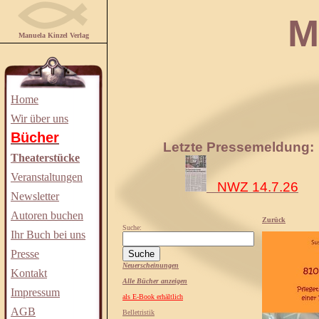
Manuela
Manuela Kinzel Verlag
Home
Wir über uns
Bücher
Letzte Pressemeldung:
Theaterstücke
Veranstaltungen
NWZ 14.7.26
Newsletter
Autoren buchen
Zurück
Suche:
Ihr Buch bei uns
Presse
Neuerscheinungen
Kontakt
Alle Bücher anzeigen
Impressum
als E-Book erhältlich
AGB
Belletristik