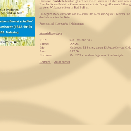
Christian Buchholz
beschäftigt sich seit vielen Jahren mit Leben und Werk 
Blumhardts und bietet in Zusammenarbeit mit der Evang. Akademie Führunge
zu deren Wirkungs-stätten in Bad Boll an.
Hildegard Beck
entdeckte vor 15 Jahren ihre Liebe zur Aquarell-Malerei und
den Schönheiten der Natur.
Presseartikel
|
Leseprobe
|
Meinungen
Veranstaltungstipps
ISBN:
978-3-937367-43-9
Format:
DIN A5
Info:
Hardcover; 52 Seiten, davon 13 Aquarelle von Hild
Preis:
€
12,00
Erschienen:
Mai 2019 - Sonderauflage zum Blumhardtjahr
Bestellen
Autor buchen