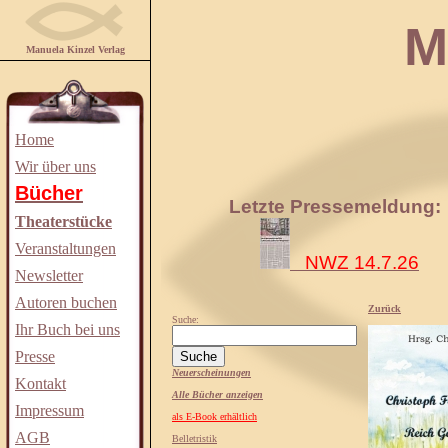
Manuela
Manuela Kinzel Verlag
Home
Wir über uns
Bücher
Letzte Pressemeldung:
Theaterstücke
Veranstaltungen
NWZ 14.7.26
Newsletter
Autoren buchen
Zurück
Suche:
Ihr Buch bei uns
Presse
Neuerscheinungen
Kontakt
Alle Bücher anzeigen
Impressum
als E-Book erhältlich
AGB
Belletristik