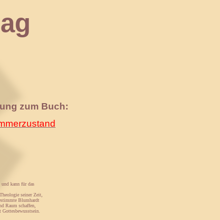
ag
nung zum Buch:
merzustand
 und kann für das
Theologie seiner Zeit,
estimmte Blumhardt
nd Raum schaffen,
st Gottesbewusstsein.