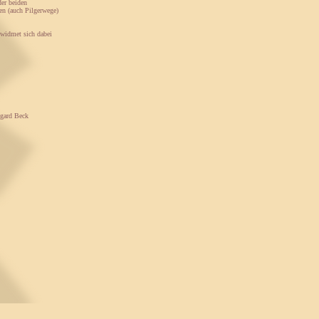
der beiden
n (auch Pilgerwege)
 widmet sich dabei
egard Beck