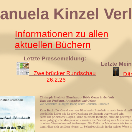
 Kinzel Verl
Informationen zu allen
aktuellen Büchern
Letzte Pressemeldung:
Letzte Mei
Zweibrücker Rundschau
Däm
26.2.26
Christoph Friedrich Blumhardt - Reich Gottes in der Welt
Texte aus Predigten, Ansprachen und Gebete
von Aquarelle: Hildegard Beck; Texte: Christian Buchholz
Zum Buch:
Der Grundtenor von Blumhardts Botschaft ist noch heute aktuell
persönliche Leben wie für die Gestaltung der Zukunft wegweisend sein.
Nicht das gewachsene Dogma, keine politische Ideologie, nicht die gestrenge 
keine pädagogische Manipulation - sondern die Zuwendung zum Menschen b
in seinen Wegstrecken und Äußerungen: Die Kräfte im Menschen entdecken u
damit diese sich entfalten können ... Selbstbewußtsein in der rechten Weise i