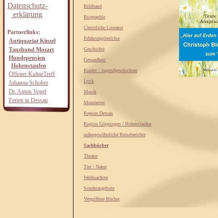
Datenschutz-
Bildband
erklärung
Biographie
Christliche Literatur
Partnerlinks:
Erfahrungsberichte
Antiquariat Kinzel
Tanzhund Mozart
Geschichte
Hundepension
Gesundheit
Hohenstaufen
Kinder / Jugendgeschichten
Offener KulturTreff
Lyrik
Johanna Schober
Dr. Anton Vogel
Musik
Ferien in Dessau
Mundarten
Region Dessau
Region Göppingen / Hohenstaufen
außergewöhnliche Reiseberichte
Sachbücher
Theater
Tier / Natur
Weihnachten
Sonderangebote
Vergriffene Bücher