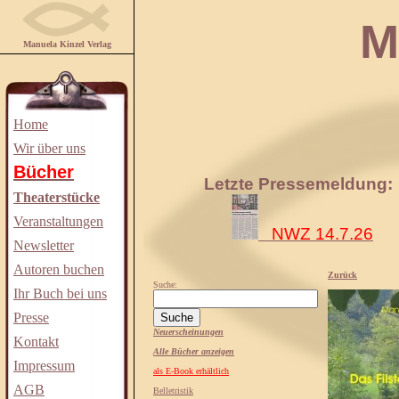
Manuela
Manuela Kinzel Verlag
Home
Wir über uns
Bücher
Letzte Pressemeldung:
Theaterstücke
Veranstaltungen
NWZ 14.7.26
Newsletter
Autoren buchen
Zurück
Suche:
Ihr Buch bei uns
Presse
Neuerscheinungen
Kontakt
Alle Bücher anzeigen
Impressum
als E-Book erhältlich
AGB
Belletristik