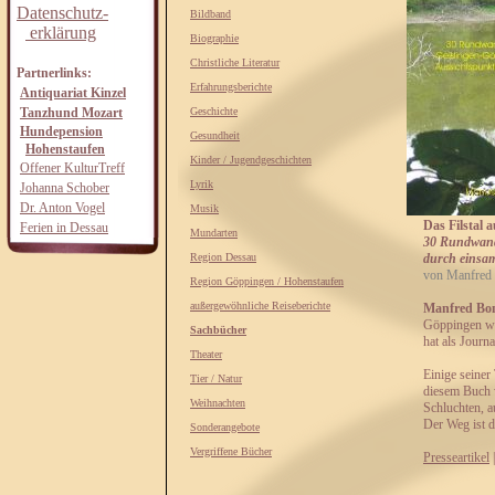
Datenschutz-
Bildband
erklärung
Biographie
Christliche Literatur
Partnerlinks:
Erfahrungsberichte
Antiquariat Kinzel
Tanzhund Mozart
Geschichte
Hundepension
Gesundheit
Hohenstaufen
Kinder / Jugendgeschichten
Offener KulturTreff
Lyrik
Johanna Schober
Dr. Anton Vogel
Musik
Das Filstal 
Ferien in Dessau
Mundarten
30 Rundwand
Region Dessau
durch einsam
von Manfre
Region Göppingen / Hohenstaufen
außergewöhnliche Reiseberichte
Manfred B
Göppingen wie
Sachbücher
hat als Journ
Theater
Einige seiner
Tier / Natur
diesem Buch w
Weihnachten
Schluchten, a
Der Weg ist d
Sonderangebote
Vergriffene Bücher
Presseartikel