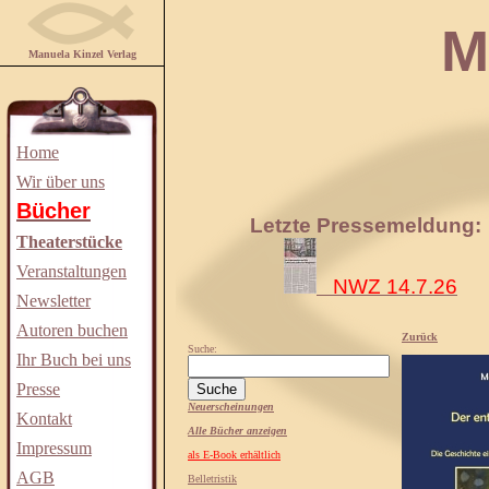
Manuela
Manuela Kinzel Verlag
Home
Wir über uns
Bücher
Letzte Pressemeldung:
Theaterstücke
Veranstaltungen
NWZ 14.7.26
Newsletter
Autoren buchen
Zurück
Suche:
Ihr Buch bei uns
Presse
Neuerscheinungen
Kontakt
Alle Bücher anzeigen
Impressum
als E-Book erhältlich
AGB
Belletristik