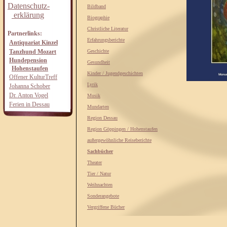
Datenschutz-
Bildband
erklärung
Biographie
Christliche Literatur
Partnerlinks:
Erfahrungsberichte
Antiquariat Kinzel
Tanzhund Mozart
Geschichte
Hundepension
Gesundheit
Hohenstaufen
Kinder / Jugendgeschichten
Offener KulturTreff
Lyrik
Johanna Schober
Dr. Anton Vogel
Musik
Ferien in Dessau
Mundarten
Region Dessau
Region Göppingen / Hohenstaufen
außergewöhnliche Reiseberichte
Sachbücher
Theater
Tier / Natur
Weihnachten
Sonderangebote
Vergriffene Bücher