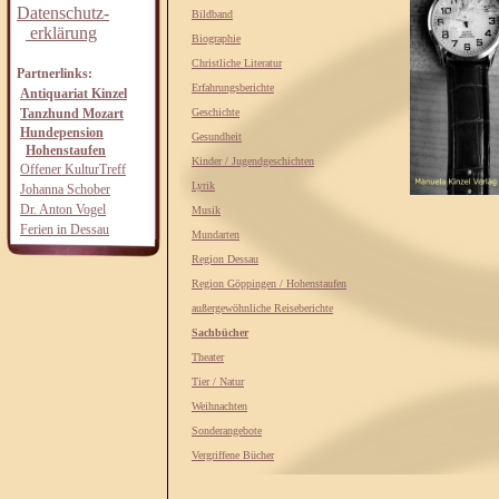
Datenschutz-
Bildband
erklärung
Biographie
Christliche Literatur
Partnerlinks:
Erfahrungsberichte
Antiquariat Kinzel
Tanzhund Mozart
Geschichte
Hundepension
Gesundheit
Hohenstaufen
Kinder / Jugendgeschichten
Offener KulturTreff
Lyrik
Johanna Schober
Dr. Anton Vogel
Musik
Ferien in Dessau
Mundarten
Region Dessau
Region Göppingen / Hohenstaufen
außergewöhnliche Reiseberichte
Sachbücher
Theater
Tier / Natur
Weihnachten
Sonderangebote
Vergriffene Bücher