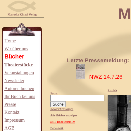
Manuela
Manuela Kinzel Verlag
Home
Wir über uns
Bücher
Letzte Pressemeldung:
Theaterstücke
Veranstaltungen
NWZ 14.7.26
Newsletter
Autoren buchen
Zurück
Suche:
Ihr Buch bei uns
Presse
Neuerscheinungen
Kontakt
Alle Bücher anzeigen
Impressum
als E-Book erhältlich
AGB
Belletristik