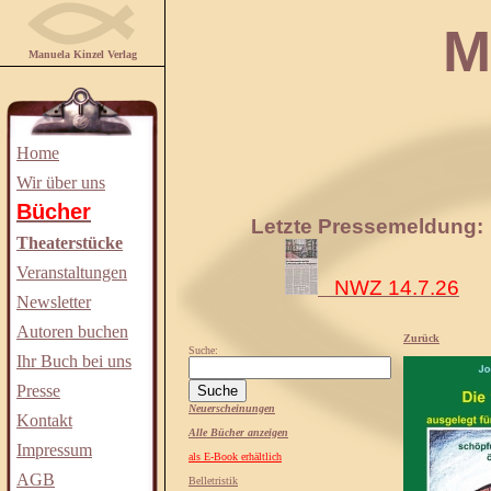
Manuela
Manuela Kinzel Verlag
Home
Wir über uns
Bücher
Letzte Pressemeldung:
Theaterstücke
Veranstaltungen
NWZ 14.7.26
Newsletter
Autoren buchen
Zurück
Suche:
Ihr Buch bei uns
Presse
Neuerscheinungen
Kontakt
Alle Bücher anzeigen
Impressum
als E-Book erhältlich
AGB
Belletristik