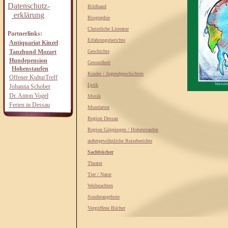
Datenschutz-
Bildband
erklärung
Biographie
Christliche Literatur
Partnerlinks:
Erfahrungsberichte
Antiquariat Kinzel
Tanzhund Mozart
Geschichte
Hundepension
Gesundheit
Hohenstaufen
Kinder / Jugendgeschichten
Offener KulturTreff
Lyrik
Johanna Schober
Dr. Anton Vogel
Musik
Ferien in Dessau
Mundarten
Region Dessau
Region Göppingen / Hohenstaufen
außergewöhnliche Reiseberichte
Sachbücher
Theater
Tier / Natur
Weihnachten
Sonderangebote
Vergriffene Bücher