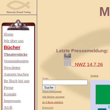
Manuela
Manuela Kinzel Verlag
Home
Wir über uns
Bücher
Letzte Pressemeldung:
Theaterstücke
Veranstaltungen
NWZ 14.7.26
Newsletter
Autoren buchen
Zurück
Suche:
Ihr Buch bei uns
Presse
Neuerscheinungen
Kontakt
Alle Bücher anzeigen
Impressum
als E-Book erhältlich
AGB
Belletristik