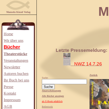
Manuela
Manuela Kinzel Verlag
Home
Wir über uns
Bücher
Letzte Pressemeldung:
Theaterstücke
Veranstaltungen
NWZ 14.7.26
Newsletter
Autoren buchen
Zurück
Suche:
Ihr Buch bei uns
Presse
Neuerscheinungen
Kontakt
Alle Bücher anzeigen
Impressum
als E-Book erhältlich
AGB
Belletristik