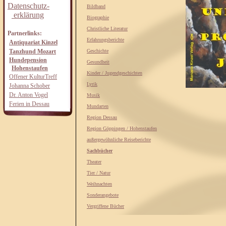
Datenschutz-
Bildband
erklärung
Biographie
Christliche Literatur
Partnerlinks:
Erfahrungsberichte
Antiquariat Kinzel
Tanzhund Mozart
Geschichte
Hundepension
Gesundheit
Hohenstaufen
Kinder / Jugendgeschichten
Offener KulturTreff
Lyrik
Johanna Schober
Dr. Anton Vogel
Musik
Ferien in Dessau
Mundarten
Region Dessau
Region Göppingen / Hohenstaufen
außergewöhnliche Reiseberichte
Sachbücher
Theater
Tier / Natur
Weihnachten
Sonderangebote
Vergriffene Bücher