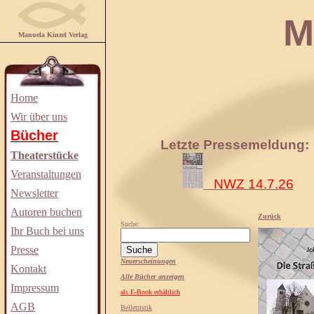
Manuela
Manuela Kinzel Verlag
Home
Wir über uns
Bücher
Letzte Pressemeldung:
Theaterstücke
Veranstaltungen
NWZ 14.7.26
Newsletter
Autoren buchen
Zurück
Suche:
Ihr Buch bei uns
Presse
Neuerscheinungen
Kontakt
Alle Bücher anzeigen
Impressum
als E-Book erhältlich
AGB
Belletristik