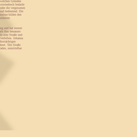
s welchen Gründen
istorienbuch bedacht
oder die vergessenen
 und bedeutend. Die
mnisse bilden den
ilderten
urg und hat immer
nach ihm benannte
ie eine Straße und
verleihen. Johanna
htsträchtigen
met. 'Die Straße
faden, unmittelbar