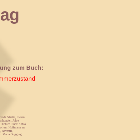
ag
nung zum Buch:
merzustand
rende Straße, diesen
unhundert Jahre
n Dichter Franz Kafka
atorium Hoffmann zu
 Navratil,
mit Maria Gugging