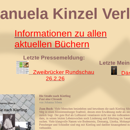
 Kinzel Verl
Informationen zu allen
aktuellen Büchern
Letzte Pressemeldung:
Letzte Mei
Zweibrücker Rundschau
Däm
26.2.26
Die Straße nach Kierling
Fast eine Chronik
von Johanna Sibera
Zum Buch
: Viele Menschen besiedelten und bewohnen die nach Kierling füh
Weg in einen Klosterneuburger Stadtteil, dessen erste Erwähnung mehr als ne
zurück liegt. Der gute Ruf als Luftkurort veranlasste nicht nur den todkranke
dazu, in seinen letzten Lebenswochen noch Linderung und Erholung im San
suchen. Viele klangvolle Namen wie Bodenstein, Domanig, Lhotka, Mohaupt,
Pressberger und Schindler sind eng mit Kierling und darüber hinausgehend 
verbunden.