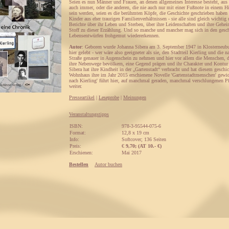
Seien es nun Männer und Frauen, an denen allgemeines Interesse besteht, au
auch immer, oder die anderen, die nie auch nur mit einer Fußnote in einem H
sein werden, seien es die berühmten Köpfe, die Geschichte geschrieben haben 
Kinder aus eher traurigen Familienverhältnissen - sie alle sind gleich wichtig
Berichte über ihr Leben und Sterben, über ihre Leidenschaften und ihre Gehei
Stoff zu dieser Erzählung. Und so manche und mancher mag sich in den gesch
Lebensentwürfen frohgemut wiedererkennen.
Autor
: Geboren wurde Johanna Sibera am 3. September 1947 in Klosterneub
hier gelebt - wer wäre also geeigneter als sie, den Stadtteil Kierling und die 
Straße genauer in Augenschein zu nehmen und hier vor allem die Menschen, d
ihre Nebenwege bevölkern, eine Gegend prägen und ihr Charakter und Kontur 
Sibera hat ihre Kindheit in der „Gartenstadt“ verbracht und hat diesem geschic
Wohnhaus ihre im Jahr 2015 erschienene Novelle 'Gartenstadtmenschen' gewid
nach Kierling' führt hier, auf manchmal geraden, manchmal verschlungenen P
weiter.
Presseartikel
|
Leseprobe
|
Meinungen
Veranstaltungstipps
ISBN:
978-3-95544-075-6
Format:
12,8 x 19 cm
Info:
Softcover; 136 Seiten
Preis:
€
9,70; (AT 10.- €)
Erschienen:
Mai 2017
Bestellen
Autor buchen