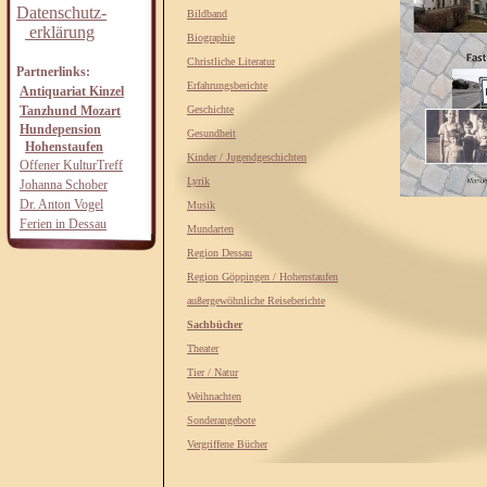
Datenschutz-
Bildband
erklärung
Biographie
Christliche Literatur
Partnerlinks:
Erfahrungsberichte
Antiquariat Kinzel
Tanzhund Mozart
Geschichte
Hundepension
Gesundheit
Hohenstaufen
Kinder / Jugendgeschichten
Offener KulturTreff
Lyrik
Johanna Schober
Dr. Anton Vogel
Musik
Ferien in Dessau
Mundarten
Region Dessau
Region Göppingen / Hohenstaufen
außergewöhnliche Reiseberichte
Sachbücher
Theater
Tier / Natur
Weihnachten
Sonderangebote
Vergriffene Bücher