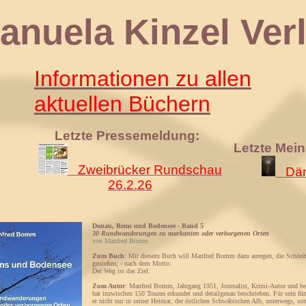
 Kinzel Verl
Informationen zu allen
aktuellen Büchern
Letzte Pressemeldung:
Letzte Mei
Zweibrücker Rundschau
Däm
26.2.26
Donau, Rems und Bodensee - Band 5
30 Rundwanderungen zu markanten oder verborgenen Orten
von Manfred Bomm
Zum Buch
: Mit diesem Buch will Manfred Bomm dazu anregen, die Schönhe
genießen; - nach dem Motto:
Der Weg ist das Ziel.
Zum Autor
: Manfred Bomm, Jahrgang 1951, Journalist, Krimi-Autor und beg
hat inzwischen 150 Touren erkundet und detailgenau beschrieben. Für sein fü
er nicht nur in seiner Heimat, der östlichen Schwäbischen Alb, unterwegs, s