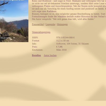
Rems und Bodensee - und sogar in Tirol. Markante und verborgene Orte hat er
ist nicht nur auf alt-bekannten Strecken unterwegs, sondern führt seine Leser 
verborgenen Pfaden und Aussichtspunkten. Wer die Touren nicht komplett er
sie auch nur als Vorschlag für einen Ausflug nutzen und punktuell an-fahren.
sich sogar zum Radfahren.
Bomms Anliegen ist es, eine möglichst genaue Beschreibung zu bieten. Statt
Formulierungen findet der Wanderer deshalb exakte Hinweise für den Verlauf d
Der Autor verspricht: 'Wer sich genau dran hält, wird alles finden.'
Presseartikel
|
Leseprobe
|
Meinungen
Veranstaltungstipps
ISBN:
978-3-95544-088-6
Format:
11,5 x 18 cm
Info:
Softcover; 104 Seiten; 31 Skizzen
Preis:
€
7,95
Erschienen:
März 2018
Bestellen
Autor buchen