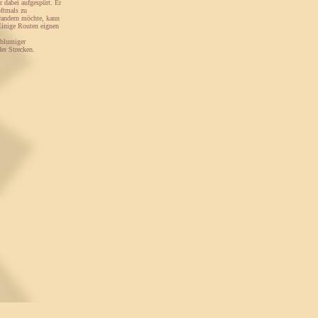
 dabei aufgespürt. Er
oftmals zu
wandern möchte, kann
 Einige Routen eignen
 blumiger
er Strecken.