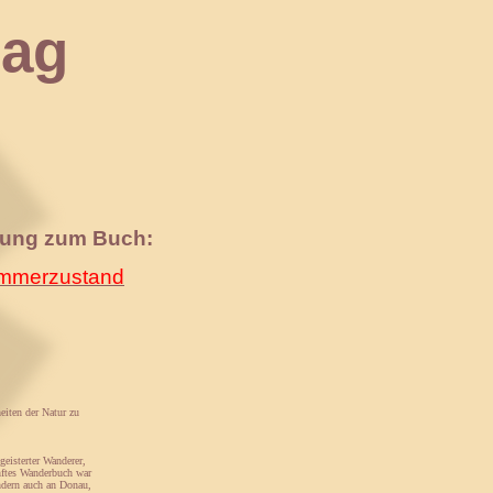
ag
nung zum Buch:
merzustand
iten der Natur zu
eisterter Wanderer,
nftes Wanderbuch war
ondern auch an Donau,