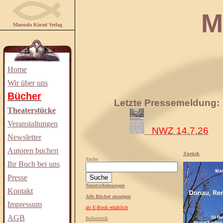
Manuela
Manuela Kinzel Verlag
Home
Wir über uns
Bücher
Letzte Pressemeldung:
Theaterstücke
Veranstaltungen
NWZ 14.7.26
Newsletter
Autoren buchen
Zurück
Suche:
Ihr Buch bei uns
Presse
Neuerscheinungen
Kontakt
Alle Bücher anzeigen
Impressum
als E-Book erhältlich
AGB
Belletristik