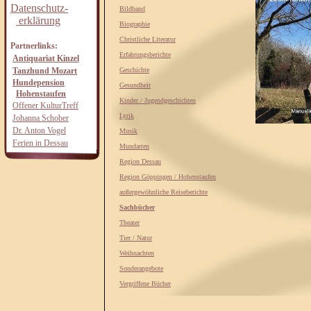
Datenschutz-
Bildband
erklärung
Biographie
Christliche Literatur
Partnerlinks:
Erfahrungsberichte
Antiquariat Kinzel
Tanzhund Mozart
Geschichte
Hundepension
Gesundheit
Hohenstaufen
Kinder / Jugendgeschichten
Offener KulturTreff
Lyrik
Johanna Schober
Dr. Anton Vogel
Musik
Ferien in Dessau
Mundarten
Region Dessau
Region Göppingen / Hohenstaufen
außergewöhnliche Reiseberichte
Sachbücher
Theater
Tier / Natur
Weihnachten
Sonderangebote
Vergriffene Bücher