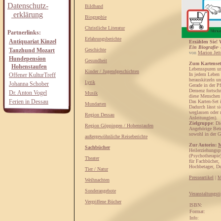
Datenschutz-
Bildband
erklärung
Biographie
Christliche Literatur
Partnerlinks:
Erfahrungsberichte
Antiquariat Kinzel
Erzählen Sie! 
Ein Biografie-
Tanzhund Mozart
Geschichte
von
Marion Jett
Hundepension
Gesundheit
Zum Kartenset
Hohenstaufen
Lebensspuren u
Kinder / Jugendgeschichten
Offener KulturTreff
In jedem Leben 
herauskitzeln u
Lyrik
Johanna Schober
Gerade in der Pf
Demenz fortschr
Dr. Anton Vogel
Musik
diese Menschen i
Ferien in Dessau
Das Karten-Set 
Mundarten
Dadurch lässt s
weglassen oder 
Region Dessau
Anleitung(en).
Zielgruppe
: Di
Region Göppingen / Hohenstaufen
Angehörige Betr
sowohl in der G
außergewöhnliche Reiseberichte
Zur Autorin:
M
Sachbücher
Heilerziehungsp
(Psychotherapie
Theater
für Fachbücher,
Hochbetager, De
Tier / Natur
Presseartikel
|
M
Weihnachten
Sonderangebote
Veranstaltungst
Vergriffene Bücher
ISBN:
Format:
Info: