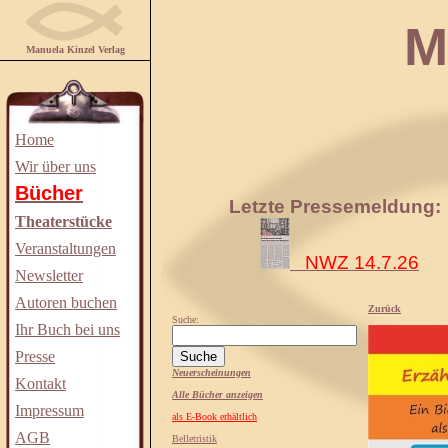
Manuela
Manuela Kinzel Verlag
Home
Wir über uns
Bücher
Letzte Pressemeldung:
Theaterstücke
Veranstaltungen
NWZ 14.7.26
Newsletter
Autoren buchen
Zurück
Suche:
Ihr Buch bei uns
Presse
Neuerscheinungen
Kontakt
Alle Bücher anzeigen
Impressum
als E-Book erhältlich
AGB
Belletristik