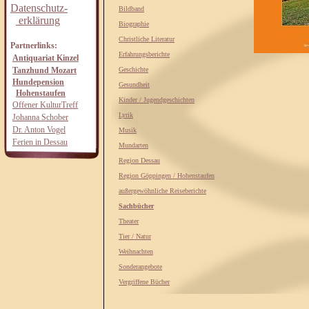
Datenschutz-
Bildband
erklärung
Biographie
Christliche Literatur
Partnerlinks:
Erfahrungsberichte
Antiquariat Kinzel
Tanzhund Mozart
Geschichte
Hundepension
Gesundheit
Hohenstaufen
Kinder / Jugendgeschichten
Offener KulturTreff
Lyrik
Johanna Schober
Dr. Anton Vogel
Musik
Ferien in Dessau
Mundarten
Region Dessau
Region Göppingen / Hohenstaufen
außergewöhnliche Reiseberichte
Sachbücher
Theater
Tier / Natur
Weihnachten
Sonderangebote
Vergriffene Bücher