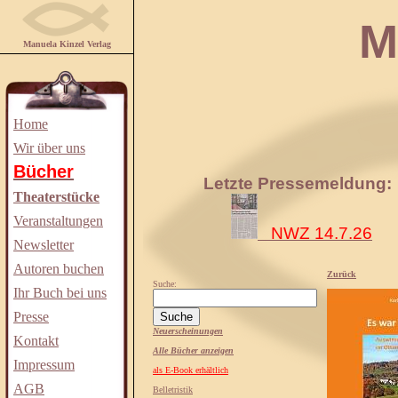
Manuela
Manuela Kinzel Verlag
Home
Wir über uns
Bücher
Letzte Pressemeldung:
Theaterstücke
Veranstaltungen
NWZ 14.7.26
Newsletter
Autoren buchen
Zurück
Suche:
Ihr Buch bei uns
Presse
Neuerscheinungen
Kontakt
Alle Bücher anzeigen
Impressum
als E-Book erhältlich
AGB
Belletristik