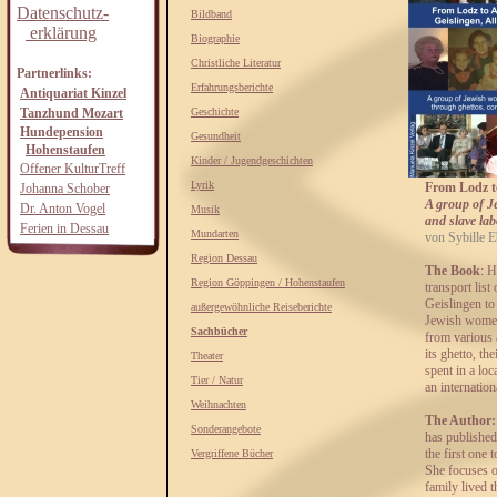
Datenschutz-
Bildband
erklärung
Biographie
Christliche Literatur
Partnerlinks:
Erfahrungsberichte
Antiquariat Kinzel
Tanzhund Mozart
Geschichte
Hundepension
Gesundheit
Hohenstaufen
Kinder / Jugendgeschichten
Offener KulturTreff
Lyrik
From Lodz to
Johanna Schober
A group of J
Dr. Anton Vogel
Musik
and slave lab
Ferien in Dessau
Mundarten
von Sybille E
Region Dessau
The Book
: H
Region Göppingen / Hohenstaufen
transport lis
Geislingen to
außergewöhnliche Reiseberichte
Jewish women 
Sachbücher
from various a
its ghetto, t
Theater
spent in a lo
Tier / Natur
an internation
Weihnachten
The Author: 
Sonderangebote
has published
the first one 
Vergriffene Bücher
She focuses o
family lived 