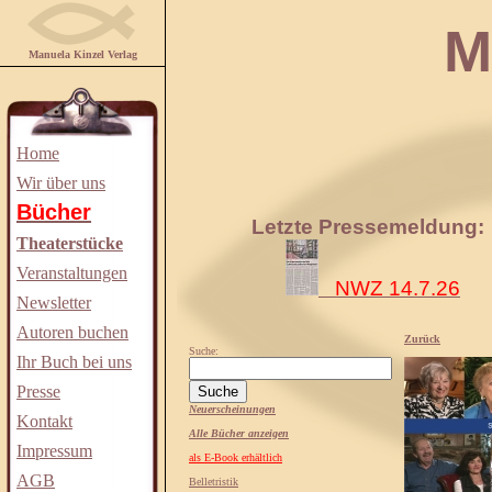
Manuela
Manuela Kinzel Verlag
Home
Wir über uns
Bücher
Letzte Pressemeldung:
Theaterstücke
Veranstaltungen
NWZ 14.7.26
Newsletter
Autoren buchen
Zurück
Suche:
Ihr Buch bei uns
Presse
Neuerscheinungen
Kontakt
Alle Bücher anzeigen
Impressum
als E-Book erhältlich
AGB
Belletristik