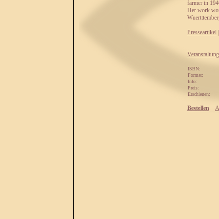
farmer in 194
Her work won 
Wuertttember
Presseartikel
Veranstaltung
ISBN:
Format:
Info:
Preis:
Erschienen:
Bestellen
A