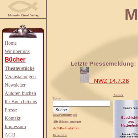
Manuela
Manuela Kinzel Verlag
Home
Wir über uns
Bücher
Letzte Pressemeldung:
Theaterstücke
Veranstaltungen
NWZ 14.7.26
Newsletter
Autoren buchen
Zurück
Suche:
Ihr Buch bei uns
Presse
Neuerscheinungen
Kontakt
Alle Bücher anzeigen
Impressum
als E-Book erhältlich
AGB
Belletristik