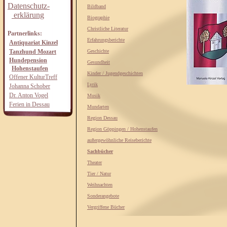
Datenschutz-
Bildband
erklärung
Biographie
Christliche Literatur
Partnerlinks:
Erfahrungsberichte
Antiquariat Kinzel
Tanzhund Mozart
Geschichte
Hundepension
Gesundheit
Hohenstaufen
Kinder / Jugendgeschichten
Offener KulturTreff
Lyrik
Johanna Schober
Dr. Anton Vogel
Musik
Ferien in Dessau
Mundarten
Region Dessau
Region Göppingen / Hohenstaufen
außergewöhnliche Reiseberichte
Sachbücher
Theater
Tier / Natur
Weihnachten
Sonderangebote
Vergriffene Bücher