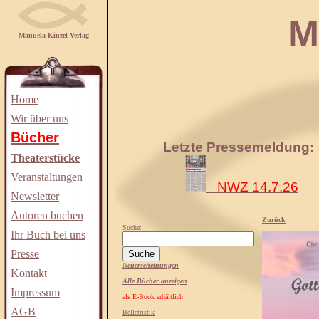
Manuela
Manuela Kinzel Verlag
Home
Wir über uns
Bücher
Letzte Pressemeldung:
Theaterstücke
Veranstaltungen
NWZ 14.7.26
Newsletter
Autoren buchen
Zurück
Suche:
Ihr Buch bei uns
Presse
Neuerscheinungen
Kontakt
Alle Bücher anzeigen
Impressum
als E-Book erhältlich
AGB
Belletristik