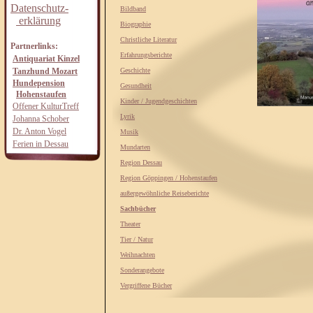
Datenschutz-
Bildband
erklärung
Biographie
Christliche Literatur
Partnerlinks:
Erfahrungsberichte
Antiquariat Kinzel
Tanzhund Mozart
Geschichte
Hundepension
Gesundheit
Hohenstaufen
Kinder / Jugendgeschichten
Offener KulturTreff
Lyrik
Johanna Schober
Dr. Anton Vogel
Musik
Ferien in Dessau
Mundarten
Region Dessau
Region Göppingen / Hohenstaufen
außergewöhnliche Reiseberichte
Sachbücher
Theater
Tier / Natur
Weihnachten
Sonderangebote
Vergriffene Bücher