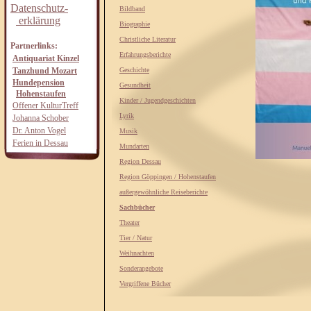
Datenschutz-
Bildband
erklärung
Biographie
Christliche Literatur
Partnerlinks:
Erfahrungsberichte
Antiquariat Kinzel
Tanzhund Mozart
Geschichte
Hundepension
Gesundheit
Hohenstaufen
Kinder / Jugendgeschichten
Offener KulturTreff
Lyrik
Johanna Schober
Dr. Anton Vogel
Musik
Ferien in Dessau
Mundarten
Region Dessau
Region Göppingen / Hohenstaufen
außergewöhnliche Reiseberichte
Sachbücher
Theater
Tier / Natur
Weihnachten
Sonderangebote
Vergriffene Bücher