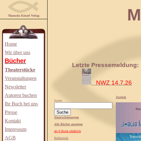
Manuela
Manuela Kinzel Verlag
Home
Wir über uns
Bücher
Letzte Pressemeldung:
Theaterstücke
Veranstaltungen
NWZ 14.7.26
Newsletter
Autoren buchen
Zurück
Suche:
Ihr Buch bei uns
Presse
Neuerscheinungen
Kontakt
Alle Bücher anzeigen
Impressum
als E-Book erhältlich
AGB
Belletristik