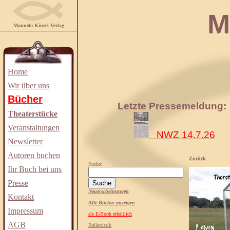
Manuela
Manuela Kinzel Verlag
Home
Wir über uns
Bücher
Letzte Pressemeldung:
Theaterstücke
Veranstaltungen
NWZ 14.7.26
Newsletter
Autoren buchen
Zurück
Suche:
Ihr Buch bei uns
Presse
Neuerscheinungen
Kontakt
Alle Bücher anzeigen
Impressum
als E-Book erhältlich
AGB
Belletristik