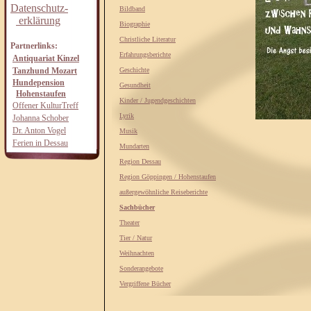
Datenschutz-
Bildband
erklärung
Biographie
Christliche Literatur
Partnerlinks:
Erfahrungsberichte
Antiquariat Kinzel
Tanzhund Mozart
Geschichte
Hundepension
Gesundheit
Hohenstaufen
Kinder / Jugendgeschichten
Offener KulturTreff
Lyrik
Johanna Schober
Dr. Anton Vogel
Musik
Ferien in Dessau
Mundarten
Region Dessau
Region Göppingen / Hohenstaufen
außergewöhnliche Reiseberichte
Sachbücher
Theater
Tier / Natur
Weihnachten
Sonderangebote
Vergriffene Bücher