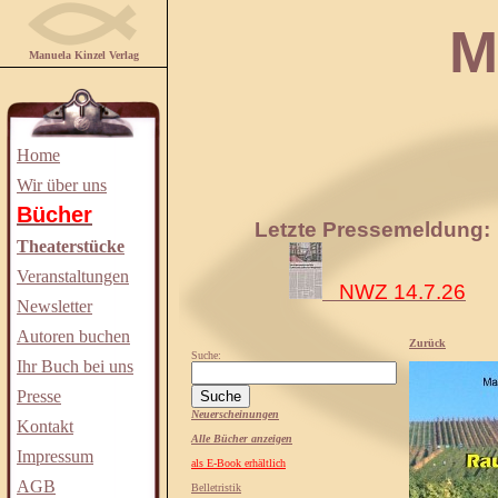
Manuela
Manuela Kinzel Verlag
Home
Wir über uns
Bücher
Letzte Pressemeldung:
Theaterstücke
Veranstaltungen
NWZ 14.7.26
Newsletter
Autoren buchen
Zurück
Suche:
Ihr Buch bei uns
Presse
Neuerscheinungen
Kontakt
Alle Bücher anzeigen
Impressum
als E-Book erhältlich
AGB
Belletristik