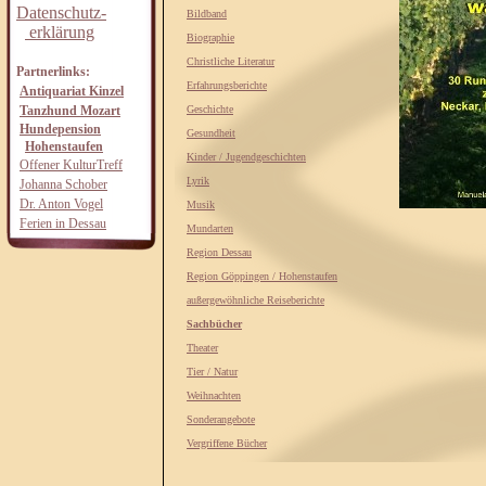
Datenschutz-
Bildband
erklärung
Biographie
Christliche Literatur
Partnerlinks:
Erfahrungsberichte
Antiquariat Kinzel
Tanzhund Mozart
Geschichte
Hundepension
Gesundheit
Hohenstaufen
Kinder / Jugendgeschichten
Offener KulturTreff
Lyrik
Johanna Schober
Dr. Anton Vogel
Musik
Ferien in Dessau
Mundarten
Region Dessau
Region Göppingen / Hohenstaufen
außergewöhnliche Reiseberichte
Sachbücher
Theater
Tier / Natur
Weihnachten
Sonderangebote
Vergriffene Bücher