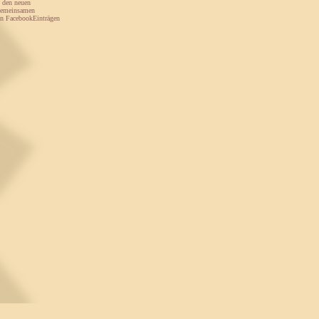
n den neuen
 gemeinsamen
en FacebookEinträgen