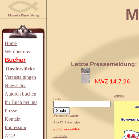
Manuela
Manuela Kinzel Verlag
Home
Wir über uns
Bücher
Letzte Pressemeldung:
Theaterstücke
Veranstaltungen
NWZ 14.7.26
Newsletter
Autoren buchen
Zurück
Suche:
Ihr Buch bei uns
Presse
Neuerscheinungen
Kontakt
Alle Bücher anzeigen
Impressum
als E-Book erhältlich
AGB
Belletristik