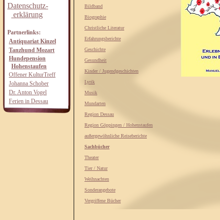
Datenschutz-
Bildband
erklärung
Biographie
Christliche Literatur
Partnerlinks:
Erfahrungsberichte
Antiquariat Kinzel
Tanzhund Mozart
Geschichte
Hundepension
Gesundheit
Hohenstaufen
Kinder / Jugendgeschichten
Offener KulturTreff
Lyrik
Johanna Schober
Dr. Anton Vogel
Musik
Ferien in Dessau
Mundarten
Region Dessau
Region Göppingen / Hohenstaufen
außergewöhnliche Reiseberichte
Sachbücher
Theater
Tier / Natur
Weihnachten
Sonderangebote
Vergriffene Bücher