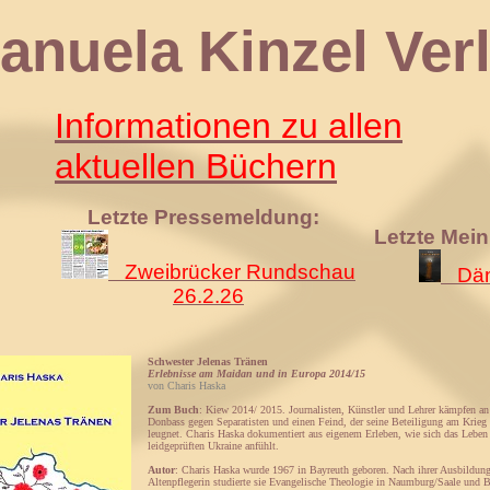
 Kinzel Verl
Informationen zu allen
aktuellen Büchern
Letzte Pressemeldung:
Letzte Mei
Zweibrücker Rundschau
Däm
26.2.26
Schwester Jelenas Tränen
Erlebnisse am Maidan und in Europa 2014/15
von Charis Haska
Zum Buch
: Kiew 2014/ 2015. Journalisten, Künstler und Lehrer kämpfen an
Donbass gegen Separatisten und einen Feind, der seine Beteiligung am Krieg 
leugnet. Charis Haska dokumentiert aus eigenem Erleben, wie sich das Leben 
leidgeprüften Ukraine anfühlt.
Autor
: Charis Haska wurde 1967 in Bayreuth geboren. Nach ihrer Ausbildung
Altenpflegerin studierte sie Evangelische Theologie in Naumburg/Saale und Be