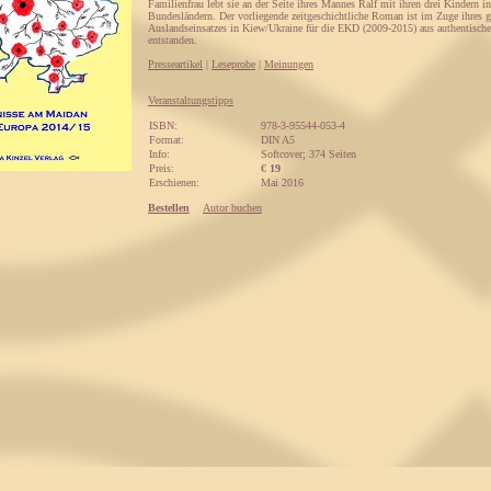
Familienfrau lebt sie an der Seite ihres Mannes Ralf mit ihren drei Kindern i
Bundesländern. Der vorliegende zeitgeschichtliche Roman ist im Zuge ihres
Auslandseinsatzes in Kiew/Ukraine für die EKD (2009-2015) aus authentisch
entstanden.
Presseartikel
|
Leseprobe
|
Meinungen
Veranstaltungstipps
ISBN:
978-3-95544-053-4
Format:
DIN A5
Info:
Softcover; 374 Seiten
Preis:
€
19
Erschienen:
Mai 2016
Bestellen
Autor buchen