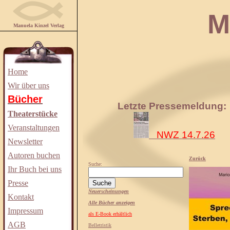
Manuela
Manuela Kinzel Verlag
Home
Wir über uns
Bücher
Letzte Pressemeldung:
Theaterstücke
Veranstaltungen
NWZ 14.7.26
Newsletter
Autoren buchen
Zurück
Suche:
Ihr Buch bei uns
Presse
Neuerscheinungen
Kontakt
Alle Bücher anzeigen
Impressum
als E-Book erhältlich
AGB
Belletristik