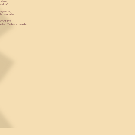
lichen
achkraft
rapeutin,
für namhafte
nschen mit
schen Patienten sowie