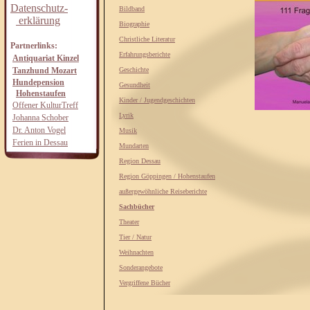
Datenschutz-
Bildband
erklärung
Biographie
Christliche Literatur
Partnerlinks:
Erfahrungsberichte
Antiquariat Kinzel
Tanzhund Mozart
Geschichte
Hundepension
Gesundheit
Hohenstaufen
Kinder / Jugendgeschichten
Offener KulturTreff
Lyrik
Johanna Schober
Dr. Anton Vogel
Musik
Ferien in Dessau
Mundarten
Region Dessau
Region Göppingen / Hohenstaufen
außergewöhnliche Reiseberichte
Sachbücher
Theater
Tier / Natur
Weihnachten
Sonderangebote
Vergriffene Bücher