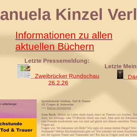
 Kinzel Verl
Informationen zu allen
aktuellen Büchern
Letzte Pressemeldung:
Letzte Mei
Zweibrücker Rundschau
Däm
26.2.26
Sprechstunde Sterben, Tod & Trauer
111 Fragen & Antworten
von
Marion Jettenberger
Zum Buch
: Mitten im Leben denkt kaum eine/r an Themen wie Sterben, Tod
denn, ein Zeitungs- oder TV-Bericht rüttelt uns wach. Aber auch die Erkrank
oder Freunde konfrontiert uns von jetzt auf gleich mit diesem sensiblen Thema
Fragen auf.
Fragen wie: Wo bekomme ich Hilfe? Wie regle ich meine letzten Dinge? Wie b
Sterbende? Welche Abschiedsrituale gibt es? Wie schreibe ich einen Kondolen
mit der eigenen Trauer und Trauernden um? Bis hin zu Fragen rund um Vollm