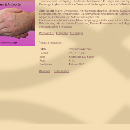
Trauerfeier und Beerdigung. Die Autorin beantwortet 111 Fragen aus ihrer täg
Beratungstätigkeit als erfahrene Trauer- und Sterbebegleiterin sowie Palliativf
Zum Autor:
Marion Jettenberger
, Heilerziehungspflegerin, klinische Kunstthe
Heilpraktikerin für Psychotherapie, Palliativfachkraft und mehrfache Autorin 
Magazine, Fachbücher und Selbsterfahrungsberichte.
Die Autorin arbeitet seit vielen Jahren heilpädagogisch-therapeutisch mit Me
Behinderung, mit psychischer Erkrankung, Demenz-Erkrankten, mit onkologi
schwerstkranken Sterbenden.
Presseartikel
|
Leseprobe
|
Meinungen
Veranstaltungstipps
ISBN:
978-3-95544-071-8
Format:
12,8 x 19 cm
Info:
Softcover; 122 Seiten
Preis:
€
14.-
Erschienen:
Februar 2017
Bestellen
Autor buchen