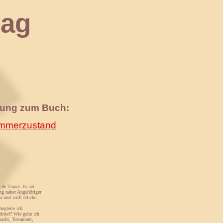
ag
nung zum Buch:
merzustand
 & Trauer. Es sei
ung naher Angehöriger
 und wirft etliche
egleite ich
zbrief? Wie gehe ich
acht, Testament,