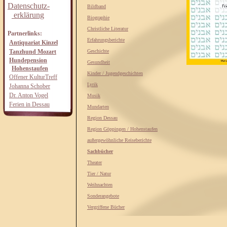
Datenschutz-
Bildband
erklärung
Biographie
Christliche Literatur
Partnerlinks:
Erfahrungsberichte
Antiquariat Kinzel
Tanzhund Mozart
Geschichte
Hundepension
Gesundheit
Hohenstaufen
Kinder / Jugendgeschichten
Offener KulturTreff
Lyrik
Johanna Schober
Dr. Anton Vogel
Musik
Ferien in Dessau
Mundarten
Region Dessau
Region Göppingen / Hohenstaufen
außergewöhnliche Reiseberichte
Sachbücher
Theater
Tier / Natur
Weihnachten
Sonderangebote
Vergriffene Bücher