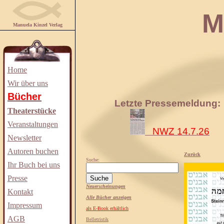
Manuela
Manuela Kinzel Verlag
Home
Wir über uns
Bücher
Letzte Pressemeldung:
Theaterstücke
Veranstaltungen
NWZ 14.7.26
Newsletter
Autoren buchen
Zurück
Suche:
Ihr Buch bei uns
Presse
Neuerscheinungen
Kontakt
Alle Bücher anzeigen
Impressum
als E-Book erhältlich
AGB
Belletristik