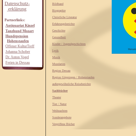
Datenschutz-
Bildband
erklärung
Biographie
Christliche Literatur
Partnerlinks:
Erfahrungsberichte
Antiquariat Kinzel
Tanzhund Mozart
Geschichte
Hundepension
Gesundheit
Hohenstaufen
Kinder / Jugendgeschichten
Offener KulturTreff
Lyrik
Johanna Schober
Dr. Anton Vogel
Musik
Ferien in Dessau
Mundarten
Region Dessau
Region Göppingen / Hohenstaufen
außergewöhnliche Reiseberichte
Sachbücher
Theater
Tier / Natur
Weihnachten
Sonderangebote
Vergriffene Bücher