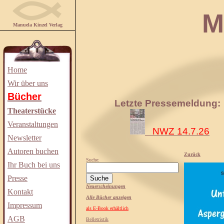
Manuela
Manuela Kinzel Verlag
Home
Wir über uns
Bücher
Letzte Pressemeldung:
Theaterstücke
Veranstaltungen
NWZ 14.7.26
Newsletter
Autoren buchen
Zurück
Suche:
Ihr Buch bei uns
Presse
Neuerscheinungen
Kontakt
Alle Bücher anzeigen
Impressum
als E-Book erhältlich
AGB
Belletristik