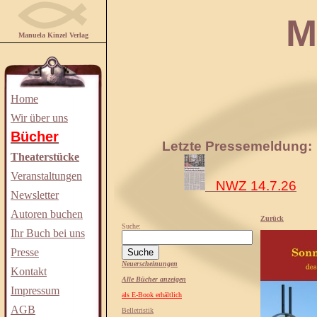
Manuela
Manuela Kinzel Verlag
Home
Wir über uns
Bücher
Letzte Pressemeldung:
Theaterstücke
Veranstaltungen
NWZ 14.7.26
Newsletter
Autoren buchen
Zurück
Suche:
Ihr Buch bei uns
Presse
Neuerscheinungen
Kontakt
Alle Bücher anzeigen
Impressum
als E-Book erhältlich
AGB
Belletristik