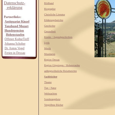
Datenschutz-
Bildband
erklärung
Biographie
Christliche Literatur
Partnerlinks:
Erfahrungsberichte
Antiquariat Kinzel
Tanzhund Mozart
Geschichte
Hundepension
Gesundheit
Hohenstaufen
Kinder / Jugendgeschichten
Offener KulturTreff
Lyrik
Johanna Schober
Dr. Anton Vogel
Musik
Ferien in Dessau
Mundarten
Region Dessau
Region Göppingen / Hohenstaufen
außergewöhnliche Reiseberichte
Sachbücher
Theater
Tier / Natur
Weihnachten
Sonderangebote
Vergriffene Bücher