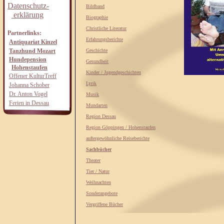
Datenschutz-
Bildband
erklärung
Biographie
Christliche Literatur
Partnerlinks:
Erfahrungsberichte
Antiquariat Kinzel
Tanzhund Mozart
Geschichte
Hundepension
Gesundheit
Hohenstaufen
Kinder / Jugendgeschichten
Offener KulturTreff
Lyrik
Johanna Schober
Dr. Anton Vogel
Musik
Ferien in Dessau
Mundarten
Region Dessau
Region Göppingen / Hohenstaufen
außergewöhnliche Reiseberichte
Sachbücher
Theater
Tier / Natur
Weihnachten
Sonderangebote
Vergriffene Bücher