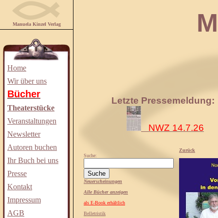
Manuela
Manuela Kinzel Verlag
Home
Wir über uns
Bücher
Letzte Pressemeldung:
Theaterstücke
Veranstaltungen
NWZ 14.7.26
Newsletter
Autoren buchen
Zurück
Suche:
Ihr Buch bei uns
Presse
Neuerscheinungen
Kontakt
Alle Bücher anzeigen
Impressum
als E-Book erhältlich
AGB
Belletristik