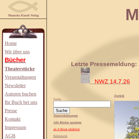
Manuela
Manuela Kinzel Verlag
Home
Wir über uns
Bücher
Letzte Pressemeldung:
Theaterstücke
Veranstaltungen
NWZ 14.7.26
Newsletter
Autoren buchen
Zurück
Suche:
Ihr Buch bei uns
Presse
Neuerscheinungen
Kontakt
Alle Bücher anzeigen
Impressum
als E-Book erhältlich
AGB
Belletristik