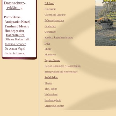
Datenschutz-
Bildband
erklärung
Biographie
Christliche Literatur
Partnerlinks:
Erfahrungsberichte
Antiquariat Kinzel
Tanzhund Mozart
Geschichte
Hundepension
Gesundheit
Hohenstaufen
Kinder / Jugendgeschichten
Offener KulturTreff
Lyrik
Johanna Schober
Dr. Anton Vogel
Musik
Ferien in Dessau
Mundarten
Region Dessau
Region Göppingen / Hohenstaufen
außergewöhnliche Reiseberichte
Sachbücher
Theater
Tier / Natur
Weihnachten
Sonderangebote
Vergriffene Bücher