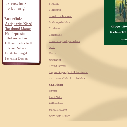
Datenschutz-
Bildband
erklärung
Biographie
Christliche Literatur
Partnerlinks:
Erfahrungsberichte
Antiquariat Kinzel
Tanzhund Mozart
Geschichte
Hundepension
Gesundheit
Hohenstaufen
Kinder / Jugendgeschichten
Offener KulturTreff
Lyrik
Johanna Schober
Dr. Anton Vogel
Musik
Ferien in Dessau
Mundarten
Region Dessau
Region Göppingen / Hohenstaufen
außergewöhnliche Reiseberichte
Sachbücher
Theater
Tier / Natur
Weihnachten
Sonderangebote
Vergriffene Bücher