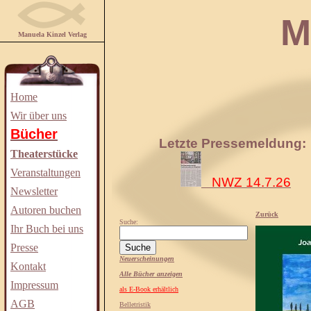
Manuela
Manuela Kinzel Verlag
Home
Wir über uns
Bücher
Letzte Pressemeldung:
Theaterstücke
Veranstaltungen
NWZ 14.7.26
Newsletter
Autoren buchen
Zurück
Suche:
Ihr Buch bei uns
Presse
Neuerscheinungen
Kontakt
Alle Bücher anzeigen
Impressum
als E-Book erhältlich
AGB
Belletristik