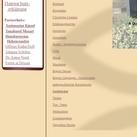
Datenschutz-
Bildband
erklärung
Biographie
Christliche Literatur
Partnerlinks:
Erfahrungsberichte
Antiquariat Kinzel
Tanzhund Mozart
Geschichte
Hundepension
Gesundheit
Hohenstaufen
Kinder / Jugendgeschichten
Offener KulturTreff
Lyrik
Johanna Schober
Dr. Anton Vogel
Musik
Ferien in Dessau
Mundarten
Region Dessau
Region Göppingen / Hohenstaufen
außergewöhnliche Reiseberichte
Sachbücher
Theater
Tier / Natur
Weihnachten
Sonderangebote
Vergriffene Bücher