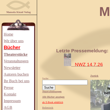
Manuela
Manuela Kinzel Verlag
Home
Wir über uns
Bücher
Letzte Pressemeldung:
Theaterstücke
Veranstaltungen
NWZ 14.7.26
Newsletter
Autoren buchen
Zurück
Suche:
Ihr Buch bei uns
Presse
Neuerscheinungen
Kontakt
Alle Bücher anzeigen
Impressum
als E-Book erhältlich
AGB
Belletristik