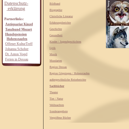
Datenschutz-
Bildband
erklärung
Biographie
Christliche Literatur
Partnerlinks:
Erfahrungsberichte
Antiquariat Kinzel
Tanzhund Mozart
Geschichte
Hundepension
Gesundheit
Hohenstaufen
Kinder / Jugendgeschichten
Offener KulturTreff
Lyrik
Johanna Schober
Dr. Anton Vogel
Musik
Ferien in Dessau
Mundarten
Region Dessau
Region Göppingen / Hohenstaufen
außergewöhnliche Reiseberichte
Sachbücher
Theater
Tier / Natur
Weihnachten
Sonderangebote
Vergriffene Bücher