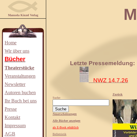
Manuela
Manuela Kinzel Verlag
Home
Wir über uns
Bücher
Letzte Pressemeldung:
Theaterstücke
Veranstaltungen
NWZ 14.7.26
Newsletter
Autoren buchen
Zurück
Suche:
Ihr Buch bei uns
Presse
Neuerscheinungen
Kontakt
Alle Bücher anzeigen
Impressum
als E-Book erhältlich
AGB
Belletristik