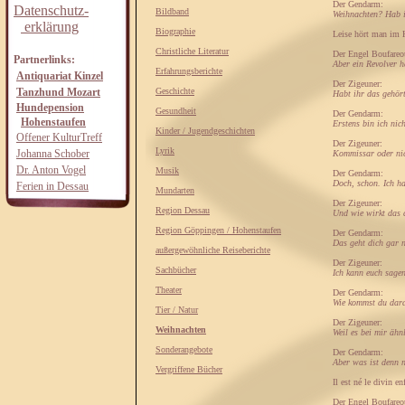
Der Gendarm:
Datenschutz-
Bildband
Weihnachten? Hab ic
erklärung
Biographie
Leise hört man im Hi
Christliche Literatur
Der Engel Boufareo
Partnerlinks:
Aber ein Revolver 
Erfahrungsberichte
Antiquariat Kinzel
Der Zigeuner:
Tanzhund Mozart
Geschichte
Habt ihr das gehör
Hundepension
Gesundheit
Der Gendarm:
Hohenstaufen
Erstens bin ich nic
Kinder / Jugendgeschichten
Offener KulturTreff
Der Zigeuner:
Lyrik
Johanna Schober
Kommissar oder nic
Dr. Anton Vogel
Musik
Der Gendarm:
Doch, schon. Ich ha
Ferien in Dessau
Mundarten
Der Zigeuner:
Region Dessau
Und wie wirkt das 
Region Göppingen / Hohenstaufen
Der Gendarm:
Das geht dich gar n
außergewöhnliche Reiseberichte
Der Zigeuner:
Sachbücher
Ich kann euch sagen
Theater
Der Gendarm:
Wie kommst du dar
Tier / Natur
Der Zigeuner:
Weihnachten
Weil es bei mir ähn
Sonderangebote
Der Gendarm:
Aber was ist denn 
Vergriffene Bücher
Il est né le divin e
Der Engel Boufareo