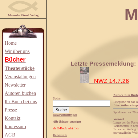
Manuela
Manuela Kinzel Verlag
Home
Wir über uns
Bücher
Letzte Pressemeldung:
Theaterstücke
Veranstaltungen
NWZ 14.7.26
Newsletter
Autoren buchen
Zurück zum Buch
Suche:
Ihr Buch bei uns
Leseprobe für das 
Eine Weihnachtsge
Presse
Spieldauer: ca. 70 
Neuerscheinungen
Kontakt
Vorwort
Alle Bücher anzeigen
Lange vor der Pasto
Impressum
Weihnachten in bes
als E-Book erhältlich
Es war am Anfang de
provençalische Weih
AGB
Belletristik