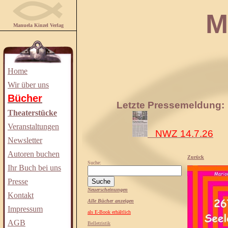
Manuela
Manuela Kinzel Verlag
Home
Wir über uns
Bücher
Letzte Pressemeldung:
Theaterstücke
Veranstaltungen
NWZ 14.7.26
Newsletter
Autoren buchen
Zurück
Suche:
Ihr Buch bei uns
Presse
Neuerscheinungen
Kontakt
Alle Bücher anzeigen
Impressum
als E-Book erhältlich
AGB
Belletristik