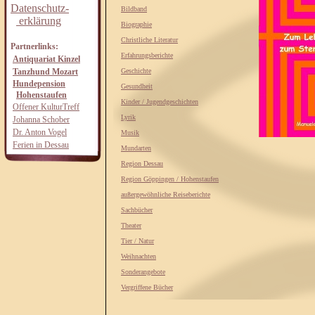
Datenschutz-
Bildband
erklärung
Biographie
Christliche Literatur
Partnerlinks:
Erfahrungsberichte
Antiquariat Kinzel
Tanzhund Mozart
Geschichte
Hundepension
Gesundheit
Hohenstaufen
Kinder / Jugendgeschichten
Offener KulturTreff
Lyrik
Johanna Schober
Dr. Anton Vogel
Musik
Ferien in Dessau
Mundarten
Region Dessau
Region Göppingen / Hohenstaufen
außergewöhnliche Reiseberichte
Sachbücher
Theater
Tier / Natur
Weihnachten
Sonderangebote
Vergriffene Bücher