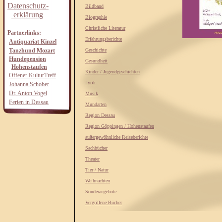
Datenschutz-
Bildband
erklärung
Biographie
Christliche Literatur
Partnerlinks:
Erfahrungsberichte
Antiquariat Kinzel
Tanzhund Mozart
Geschichte
Hundepension
Gesundheit
Hohenstaufen
Kinder / Jugendgeschichten
Offener KulturTreff
Lyrik
Johanna Schober
Dr. Anton Vogel
Musik
Ferien in Dessau
Mundarten
Region Dessau
Region Göppingen / Hohenstaufen
außergewöhnliche Reiseberichte
Sachbücher
Theater
Tier / Natur
Weihnachten
Sonderangebote
Vergriffene Bücher