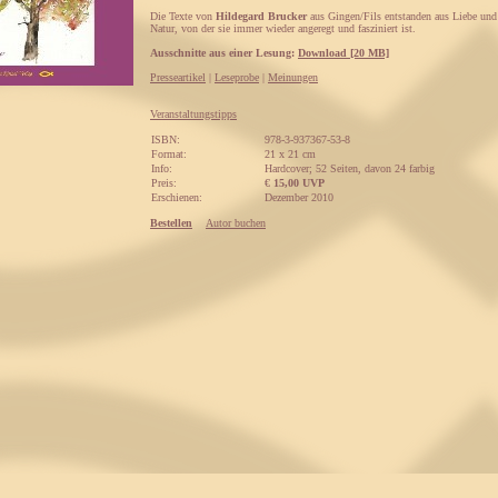
Die Texte von
Hildegard Brucker
aus Gingen/Fils entstanden aus Liebe un
Natur, von der sie immer wieder angeregt und fasziniert ist.
Ausschnitte aus einer Lesung:
Download [20 MB]
Presseartikel
|
Leseprobe
|
Meinungen
Veranstaltungstipps
ISBN:
978-3-937367-53-8
Format:
21 x 21 cm
Info:
Hardcover; 52 Seiten, davon 24 farbig
Preis:
€
15,00 UVP
Erschienen:
Dezember 2010
Bestellen
Autor buchen