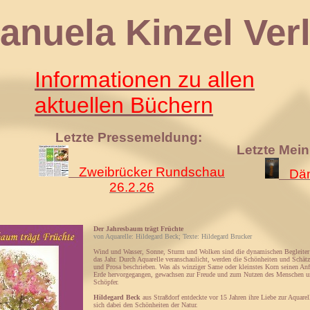
 Kinzel Verl
Informationen zu allen
aktuellen Büchern
Letzte Pressemeldung:
Letzte Mei
Zweibrücker Rundschau
Däm
26.2.26
Der Jahresbaum trägt Früchte
von Aquarelle: Hildegard Beck; Texte: Hildegard Brucker
Wind und Wasser, Sonne, Sturm und Wolken sind die dynamischen Begleiter
das Jahr. Durch Aquarelle veranschaulicht, werden die Schönheiten und Schätz
und Prosa beschrieben. Was als winziger Same oder kleinstes Korn seinen Anf
Erde hervorgegangen, gewachsen zur Freude und zum Nutzen des Menschen 
Schöpfer.
Hildegard Beck
aus Straßdorf entdeckte vor 15 Jahren ihre Liebe zur Aquare
sich dabei den Schönheiten der Natur.