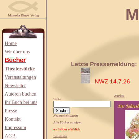
Manuela
Manuela Kinzel Verlag
Home
Wir über uns
Bücher
Letzte Pressemeldung:
Theaterstücke
Veranstaltungen
NWZ 14.7.26
Newsletter
Autoren buchen
Zurück
Suche:
Ihr Buch bei uns
Presse
Neuerscheinungen
Kontakt
Alle Bücher anzeigen
Impressum
als E-Book erhältlich
AGB
Belletristik