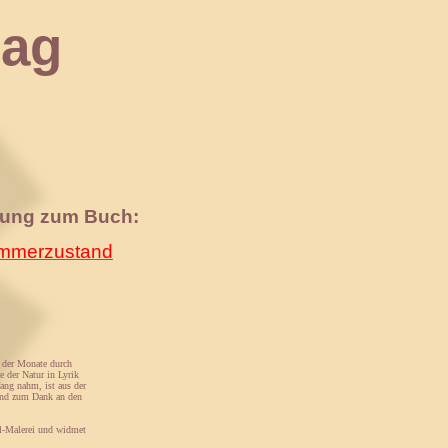
ag
nung zum Buch:
merzustand
 der Monate durch
e der Natur in Lyrik
ang nahm, ist aus der
und zum Dank an den
ll-Malerei und widmet