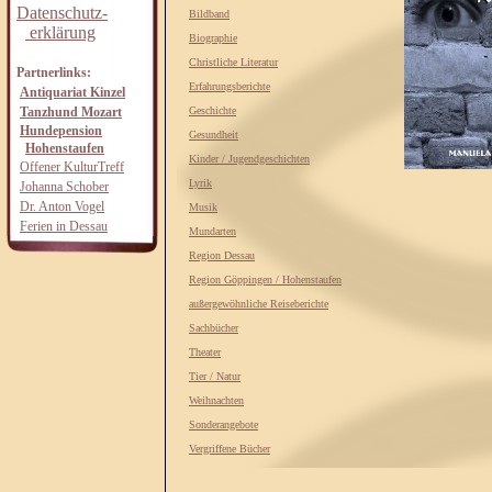
Datenschutz-
Bildband
erklärung
Biographie
Christliche Literatur
Partnerlinks:
Erfahrungsberichte
Antiquariat Kinzel
Tanzhund Mozart
Geschichte
Hundepension
Gesundheit
Hohenstaufen
Kinder / Jugendgeschichten
Offener KulturTreff
Lyrik
Johanna Schober
Dr. Anton Vogel
Musik
Ferien in Dessau
Mundarten
Region Dessau
Region Göppingen / Hohenstaufen
außergewöhnliche Reiseberichte
Sachbücher
Theater
Tier / Natur
Weihnachten
Sonderangebote
Vergriffene Bücher