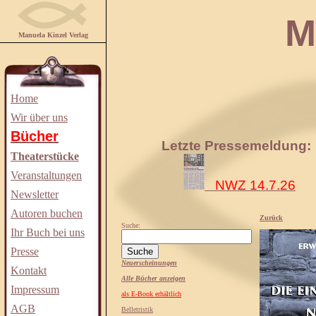
Manuela
Manuela Kinzel Verlag
Home
Wir über uns
Bücher
Letzte Pressemeldung:
Theaterstücke
Veranstaltungen
NWZ 14.7.26
Newsletter
Autoren buchen
Zurück
Suche:
Ihr Buch bei uns
Presse
Neuerscheinungen
Kontakt
Alle Bücher anzeigen
Impressum
als E-Book erhältlich
AGB
Belletristik