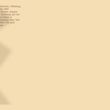
Karlsruhe, Offenburg,
 bis 2000
0 Bücher, darunter
 Multhaupt gilt mit
von denen er
Präsidentin Mary Mac
 NRW. Für seine
hen