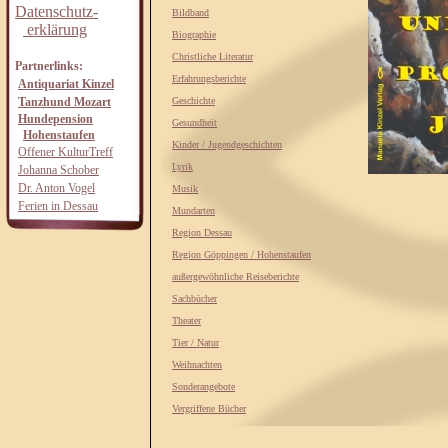
Datenschutz-
Bildband
erklärung
Biographie
Christliche Literatur
Partnerlinks:
Erfahrungsberichte
Antiquariat Kinzel
Tanzhund Mozart
Geschichte
Hundepension
Gesundheit
Hohenstaufen
Kinder / Jugendgeschichten
Offener KulturTreff
Lyrik
Johanna Schober
Dr. Anton Vogel
Musik
Ferien in Dessau
Mundarten
Region Dessau
Region Göppingen / Hohenstaufen
außergewöhnliche Reiseberichte
Sachbücher
Theater
Tier / Natur
Weihnachten
Sonderangebote
Vergriffene Bücher