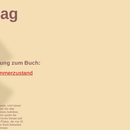
ag
nung zum Buch:
merzustand
musste, wird immer
heit mit dem
einen Aufrührer,
le spielte der
itische Instanz und
 Pilatus, der von 26
es Buch beleuchtet
ittenen