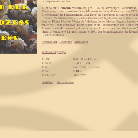
Schauprozesses werden.
Zum Autor: Hermann Multhaupt
, geb. 1937 in Beverungen, Journalist in 
Mannheim, in der bayrischen Oberpfalz sowie in Baden-Baden und von 1979
Chefredakteur der Kirchenzeitung „Der Dom“ in Paderborn. Er schrieb etwa 8
Romane, Meditationsbände, Geschenkbücher und Tagebücher aus Südamerika.
dem ev. Pfarrer Manfred Wester als Wiederentdecker irischer Segenswünsche, 
zahlreiche Bände herausgab. Dafür bekam er ein Dankschreiben der irischen 
Aleese. Er erhielt mehrere Lyrikpreise und ein Arbeitsstipendium des Landes
kirchlich engagierte Tätigkeit bekam er 1981 den Journalistenpreis der Deutsc
Bischofskonferenz.
Presseartikel
|
Leseprobe
|
Meinungen
Veranstaltungstipps
ISBN:
978-3-95544-155-5
Format:
12,8 x 19 cm
Info:
Softcover; 312 Seiten
Preis:
€
18.-
Erschienen:
März 2021
Bestellen
Autor buchen