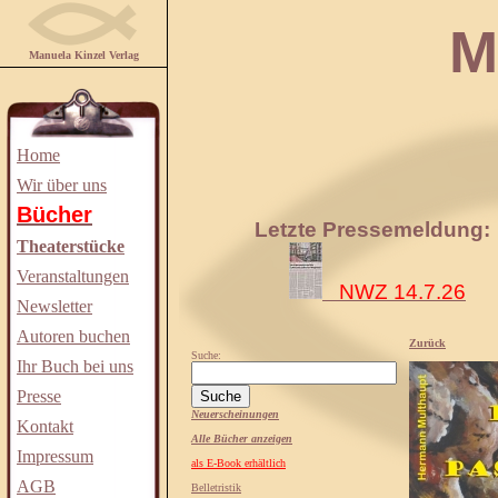
Manuela
Manuela Kinzel Verlag
Home
Wir über uns
Bücher
Letzte Pressemeldung:
Theaterstücke
Veranstaltungen
NWZ 14.7.26
Newsletter
Autoren buchen
Zurück
Suche:
Ihr Buch bei uns
Presse
Neuerscheinungen
Kontakt
Alle Bücher anzeigen
Impressum
als E-Book erhältlich
AGB
Belletristik