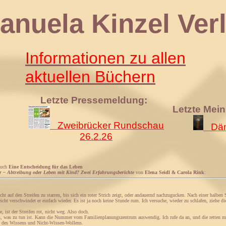
 Kinzel Verl
Informationen zu allen
aktuellen Büchern
Letzte Pressemeldung:
Letzte Mei
Zweibrücker Rundschau
Däm
26.2.26
Buch
Eine Entscheidung für das Leben
 – Abtreibung oder Leben mit Kind? Zwei Erfahrungsberichte
von
Elena Seidl & Carola Rink
:
ht auf den Streifen zu starren, bis sich ein roter Strich zeigt, oder andauernd nachzugucken. Nach einer halben St
leicht verschwindet er einfach wieder. Es ist ja noch keine Stunde rum. Ich versuche, wieder zu schlafen, ziehe 
, ist der Streifen rot, nicht weg. Also doch.
s, was zu tun ist. Kann die Nummer vom Familienplanungszentrum auswendig. Ich rufe da an, und die retten mi
 des Wissens und Nicht-Wissen-Wollens.