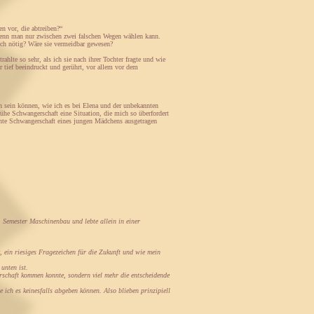
n vor, die abtreiben?“
 wenn man nur zwischen zwei falschen Wegen wählen kann.
ich nötig? Wäre sie vermeidbar gewesen?
ahlte so sehr, als ich sie nach ihrer Tochter fragte und wie
r tief beeindruckt und gerührt, vor allem vor dem
n sein können, wie ich es bei Elena und der unbekannten
ühe Schwangerschaft eine Situation, die mich so überfordert
lante Schwangerschaft eines jungen Mädchens ausgetragen
. Semester Maschinenbau und lebte allein in einer
, ein riesiges Fragezeichen für die Zukunft und wie mein
unten ist.
erschaft kommen konnte, sondern viel mehr die entscheidende
ich es keinesfalls abgeben können. Also blieben prinzipiell