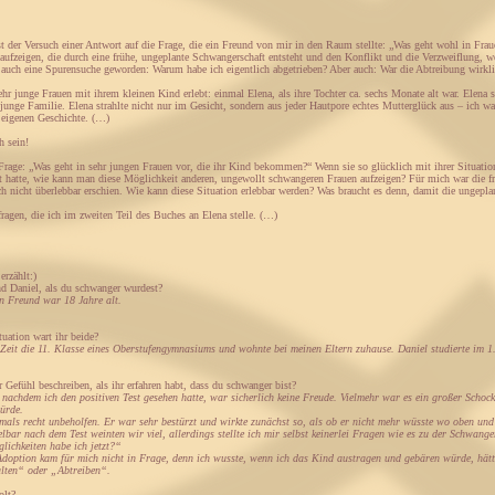
t der Versuch einer Antwort auf die Frage, die ein Freund von mir in den Raum stellte: „Was geht wohl in Fraue
aufzeigen, die durch eine frühe, ungeplante Schwangerschaft entsteht und den Konflikt und die Verzweiflung,
 auch eine Spurensuche geworden: Warum habe ich eigentlich abgetrieben? Aber auch: War die Abtreibung wirkl
r junge Frauen mit ihrem kleinen Kind erlebt: einmal Elena, als ihre Tochter ca. sechs Monate alt war. Elena str
o junge Familie. Elena strahlte nicht nur im Gesicht, sondern aus jeder Hautpore echtes Mutterglück aus – ich wa
 eigenen Geschichte. (…)
h sein!
Frage: „Was geht in sehr jungen Frauen vor, die ihr Kind bekommen?“ Wenn sie so glücklich mit ihrer Situatio
t hatte, wie kann man diese Möglichkeit anderen, ungewollt schwangeren Frauen aufzeigen? Für mich war die fr
ich nicht überlebbar erschien. Wie kann diese Situation erlebbar werden? Was braucht es denn, damit die ungep
ragen, die ich im zweiten Teil des Buches an Elena stelle. (…)
erzählt:)
d Daniel, als du schwanger wurdest?
n Freund war 18 Jahre alt.
tuation wart ihr beide?
 Zeit die 11. Klasse eines Oberstufengymnasiums und wohnte bei meinen Eltern zuhause. Daniel studierte im 1
 Gefühl beschreiben, als ihr erfahren habt, dass du schwanger bist?
 nachdem ich den positiven Test gesehen hatte, war sicherlich keine Freude. Vielmehr war es ein großer Schock
ürde.
mals recht unbeholfen. Er war sehr bestürzt und wirkte zunächst so, als ob er nicht mehr wüsste wo oben und 
lbar nach dem Test weinten wir viel, allerdings stellte ich mir selbst keinerlei Fragen wie es zu der Schwang
lichkeiten habe ich jetzt?“
doption kam für mich nicht in Frage, denn ich wusste, wenn ich das Kind austragen und gebären würde, hätte 
lten“ oder „Abtreiben“.
olt?