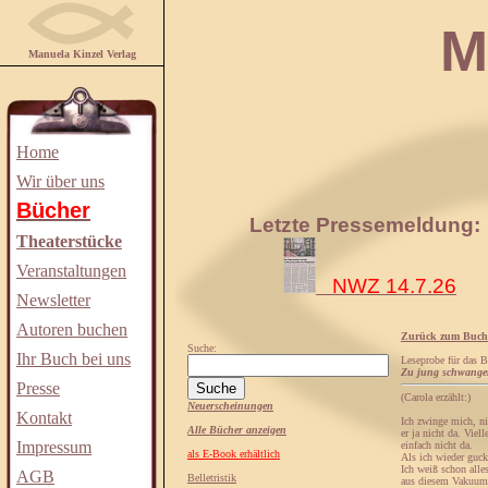
Manuela
Manuela Kinzel Verlag
Home
Wir über uns
Bücher
Letzte Pressemeldung:
Theaterstücke
Veranstaltungen
NWZ 14.7.26
Newsletter
Autoren buchen
Zurück zum Buch
Suche:
Ihr Buch bei uns
Leseprobe für das 
Zu jung schwanger
Presse
(Carola erzählt:)
Neuerscheinungen
Kontakt
Ich zwinge mich, nic
Alle Bücher anzeigen
er ja nicht da. Viel
Impressum
einfach nicht da.
als E-Book erhältlich
Als ich wieder gucke
Ich weiß schon alle
AGB
Belletristik
aus diesem Vakuum