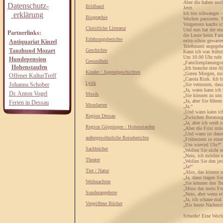
Aber die haben noch 
Datenschutz-
Bildband
Jetzt.
erklärung
Ich bin schwanger –
Biographie
Wochen passieren. S
Vorgestern kaufte i
Christliche Literatur
Und nun hat der ein
Partnerlinks:
die Leute beim Fami
Erfahrungsberichte
extra schon gewarte
Antiquariat Kinzel
Telefonzeit angegeb
Tanzhund Mozart
Geschichte
Kann ich was frühs
Um 10.00 Uhr rufe 
Hundepension
Gesundheit
„Familienplanungsz
Hohenstaufen
„Ich brauche eine A
Kinder / Jugendgeschichten
„Guten Morgen, mit
Offener KulturTreff
„Carola Rink. Ich b
Lyrik
Johanna Schober
„Sie vermuten, das
„Ja, wann kann ic
Dr. Anton Vogel
Musik
„Sie können zu uns
„Ja, aber Sie führe
Ferien in Dessau
Mundarten
„Ja.“
„Und wann kann ic
Region Dessau
„Zwischen Beratung
„Ja, aber ich weiß 
Region Göppingen / Hohenstaufen
„Aber die Frist mü
„Und wann ist dann
außergewöhnliche Reiseberichte
„Frühestens in eine
„Um wieviel Uhr?“
Sachbücher
„Wollen Sie nicht 
„Nein, ich möchte e
Theater
„Wollen Sie den jet
„Ja!“
Tier / Natur
„Also, das könnte 
„Ja, dann tragen Sie
Weihnachten
„Sie können den Te
„Muss das mein Fre
Sonderangebote
„Nein, aber wenn ei
„Ja, ich schaue mal
Vergriffene Bücher
„Bis heute Nachmit
Scheiße! Eine Woche