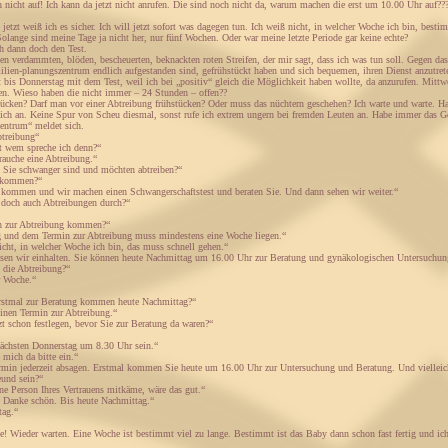
nicht auf! Ich kann da jetzt nicht anrufen. Die sind noch nicht da, warum machen die erst um 10.00 Uhr auf??? Ic
 jetzt weiß ich es sicher. Ich will jetzt sofort was dagegen tun. Ich weiß nicht, in welcher Woche ich bin, bes
olange sind meine Tage ja nicht her, nur fünf Wochen. Oder war meine letzte Periode gar keine echte?
ch dann doch den Test.
en verdammten, blöden, bescheuerten, beknackten roten Streifen, der mir sagt, dass ich was tun soll. Gegen da
lien-planungszentrum endlich aufgestanden sind, gefrühstückt haben und sich bequemen, ihren Dienst anzutret
t bis Donnerstag mit dem Test, weil ich bei „positiv“ gleich die Möglichkeit haben wollte, da anzurufen. Mittwo
en. Wieso haben die nicht immer – 24 Stunden – offen??
tücken? Darf man vor einer Abtreibung frühstücken? Oder muss das nüchtern geschehen? Ich warte und warte. H
ich an. Keine Spur von Scheu diesmal, sonst rufe ich extrem ungern bei fremden Leuten an. Habe immer das Ge
entrum“ meldet sich.
btreibung“
 wem spreche ich denn?“
rauche eine Abtreibung.“
s Sie schwanger sind und möchten abtreiben?“
h kommen?“
 kommen und wir machen einen Schwangerschaftstest und beraten Sie. Und dann sehen wir weiter.“
n doch auch Abtreibungen durch?“
h zur Abtreibung kommen?“
 und dem Termin zur Abtreibung muss mindestens eine Woche liegen.“
nicht, in welcher Woche ich bin, das muss schnell gehen.“
ssen wir einhalten. Sie können heute Nachmittag um 16.00 Uhr zur Beratung und gynäkologischen Untersuch
 die Abtreibung?“
r Woche.“
erstmal zur Beratung kommen heute Nachmittag?“
inen Termin zur Abtreibung.“
zt schon festlegen, bevor Sie zur Beratung da waren?“
nächsten Donnerstag um 8.30 Uhr sein.“
 mich da bitte ein.“
rmin jederzeit absagen. Erstmal kommen Sie heute um 16.00 Uhr zur Untersuchung und Beratung. Und vielleic
und sein?“
ne Person Ihres Vertrauens mitkäme, wäre das gut.“
. Danke schön. Bis heute Nachmittag.“
tag.“
! Wieder warten. Eine Woche ist bestimmt viel zu lange. Bestimmt ist das Baby dann schon fast fertig und ich