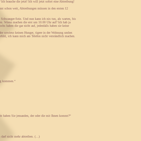
h brauche die jetzt! Ich will jetzt sofort eine Abtreibung!
timmt schon weit, Abtreibungen müssen in den ersten 12
s Schwanger-Sein. Und nun kann ich nix tun, als warten, bis
en. Wieso machen die erst um 10.00 Uhr auf? Ich hab ja
chs haben die gar nicht auf, jedenfalls haben sie keine
abe sowieso keinen Hunger, tigere in der Wohnung umher.
fühl, ich kann mich am Telefon nicht verständlich machen.
ung kommen.“
ht haben Sie jemanden, der oder die mit Ihnen kommt?“
 darf nicht mehr abtreiben. (…)