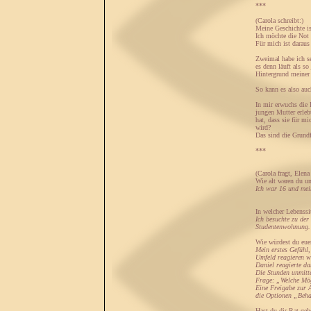
***
(Carola schreibt:)
Meine Geschichte is
Ich möchte die Not 
Für mich ist daraus
Zweimal habe ich seh
es denn läuft als s
Hintergrund meiner
So kann es also auc
In mir erwuchs die 
jungen Mutter erleb
hat, dass sie für m
wird?
Das sind die Grundf
***
(Carola fragt, Elena 
Wie alt waren du un
Ich war 16 und mei
In welcher Lebenssi
Ich besuchte zu der
Studentenwohnung.
Wie würdest du euer
Mein erstes Gefühl,
Umfeld reagieren w
Daniel reagierte da
Die Stunden unmitte
Frage: „Welche Mög
Eine Freigabe zur A
die Optionen „Beha
Hast du dir Rat geh