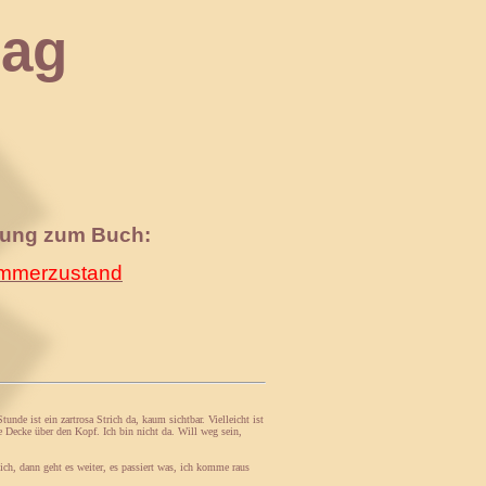
ag
nung zum Buch:
merzustand
unde ist ein zartrosa Strich da, kaum sichtbar. Vielleicht ist
die Decke über den Kopf. Ich bin nicht da. Will weg sein,
ch, dann geht es weiter, es passiert was, ich komme raus