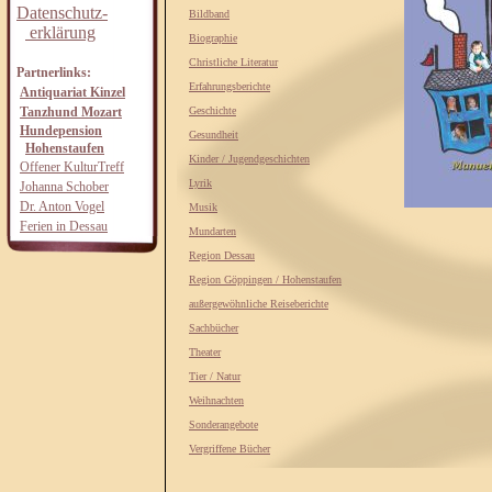
Datenschutz-
Bildband
erklärung
Biographie
Christliche Literatur
Partnerlinks:
Erfahrungsberichte
Antiquariat Kinzel
Tanzhund Mozart
Geschichte
Hundepension
Gesundheit
Hohenstaufen
Kinder / Jugendgeschichten
Offener KulturTreff
Lyrik
Johanna Schober
Dr. Anton Vogel
Musik
Ferien in Dessau
Mundarten
Region Dessau
Region Göppingen / Hohenstaufen
außergewöhnliche Reiseberichte
Sachbücher
Theater
Tier / Natur
Weihnachten
Sonderangebote
Vergriffene Bücher