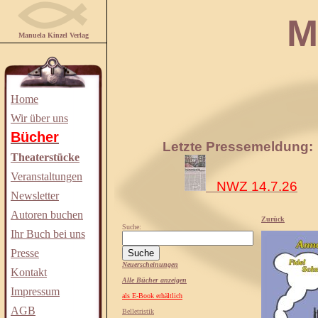
Manuela
Manuela Kinzel Verlag
Home
Wir über uns
Bücher
Letzte Pressemeldung:
Theaterstücke
Veranstaltungen
NWZ 14.7.26
Newsletter
Autoren buchen
Zurück
Suche:
Ihr Buch bei uns
Presse
Neuerscheinungen
Kontakt
Alle Bücher anzeigen
Impressum
als E-Book erhältlich
AGB
Belletristik