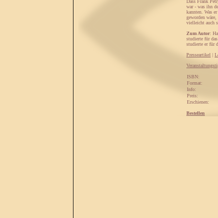
Dass Frank Petry
war - was ihn de
kannten. Was er 
geworden wäre, 
vielleicht auch 
Zum Autor
: Ha
studierte für d
studierte er fü
Presseartikel
|
L
Veranstaltungst
ISBN:
Format:
Info:
Preis:
Erschienen:
Bestellen