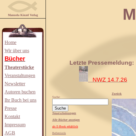
Manuela
Manuela Kinzel Verlag
Home
Wir über uns
Bücher
Letzte Pressemeldung:
Theaterstücke
Veranstaltungen
NWZ 14.7.26
Newsletter
Autoren buchen
Zurück
Suche:
Ihr Buch bei uns
Presse
Neuerscheinungen
Kontakt
Alle Bücher anzeigen
Impressum
als E-Book erhältlich
AGB
Belletristik