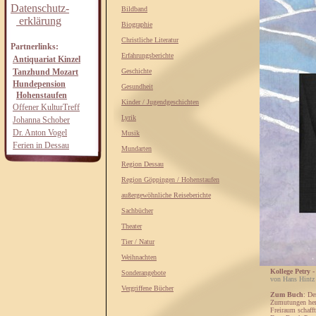
Datenschutz-
Bildband
erklärung
Biographie
Christliche Literatur
Partnerlinks:
Erfahrungsberichte
Antiquariat Kinzel
Tanzhund Mozart
Geschichte
Hundepension
Gesundheit
Hohenstaufen
Kinder / Jugendgeschichten
Offener KulturTreff
Lyrik
Johanna Schober
Dr. Anton Vogel
Musik
Ferien in Dessau
Mundarten
Region Dessau
Region Göppingen / Hohenstaufen
außergewöhnliche Reiseberichte
Sachbücher
Theater
Tier / Natur
Weihnachten
Kollege Petry -
Sonderangebote
von Hans Hintz
Vergriffene Bücher
Zum Buch
: De
Zumutungen herr
Freiraum schafft