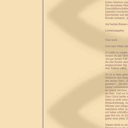
Echtes Interesse zei
Die besonderen Ma
Einschlafbotschafte
Spezielle Geschicht
Entscheiden und hel
Rituale einbauen: „
Auf beiden Beinen 
Literaturangaben
Über mich
Sich zum Wohle der
So sollte es werden
Kennst du das? Bevo
Auf gar keinen Fall
die ihre Kinder anm
ereignisreichen Tag
dem Balkon saßen. 
So ist es dann ge
Natürlich sind dein
den letzten Nerv! „
getreten!“, „Du bis
immer wiederkehren
du immer nervöser, 
ins Bett. Und wo is
Zum Glück laufen n
denen es recht schw
Herausforderung. Au
Müttern eine ruhige
manchmal selbst zor
wir haben schließli
ganz fest vor, in Z
geben doch jeden Ta
Warum reicht es nic
Muttersein ist ein 