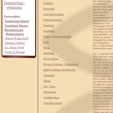
Der Alarmzustand
Datenschutz-
Bildband
Gewohnheiten
erklärung
Bewusst umschalte
Biographie
Auf den Punkt gebr
Lebensinventur
Christliche Literatur
Kraft tanken
Partnerlinks:
Grundbedürfnisse er
Erfahrungsberichte
Hilfe annehmen und
Antiquariat Kinzel
Terminstress ade!
Tanzhund Mozart
Geschichte
Achtsamkeit und M
Dich glücklich den
Hundepension
Gesundheit
Ratschläge und fals
Hohenstaufen
Selbstannahme statt
Kinder / Jugendgeschichten
Arbeite an deinen 
Offener KulturTreff
Perspektiven wechs
Lyrik
Johanna Schober
Auf Erfolgskurs
Hin zu Optimismus
Dr. Anton Vogel
Musik
Paarverhalten unter
Ferien in Dessau
Mundarten
Teil 2: Liebevoll bl
Eine achtsame, empa
Region Dessau
Selbstbewusstsein f
Mit alten Erziehun
Region Göppingen / Hohenstaufen
Unseren Kindern ge
Gefühle aushalten u
außergewöhnliche Reiseberichte
Was ist los mit uns
Mitempfindend mit 
Sachbücher
Gefühlsausbrüche m
Hinter jedem Verhal
Theater
Die mitempfindende 
Respektvoll schimp
Tier / Natur
Deutliche Ansagen 
Unsere Mütter-Gre
Weihnachten
Authentisch bleiben
Gefühle zulassen un
Sonderangebote
Konflikte aushalten
Geschwisterstreit
Vergriffene Bücher
Geschwisterstreit sc
Geschwisterstreit re
Unseren Kindern A
Albern sein und zu