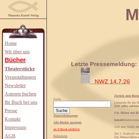
Manuela
Manuela Kinzel Verlag
Home
Wir über uns
Bücher
Letzte Pressemeldung:
Theaterstücke
Veranstaltungen
NWZ 14.7.26
Newsletter
Autoren buchen
Zurück zum Buch
Suche:
Ihr Buch bei uns
Leseprobe für das 
Sich selbst stärke
Presse
Für Mütter mit Ki
Neuerscheinungen
Kontakt
Inhalt
Inhaltsverzei
Alle Bücher anzeigen
Impressum
Sich zum Wohle der
als E-Book erhältlich
Teil 1: Kraftvoll we
AGB
Belletristik
Das Mama-Gehirn un