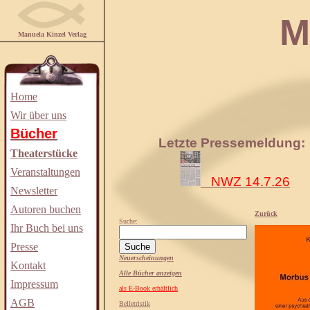
Manuela
Manuela Kinzel Verlag
Home
Wir über uns
Bücher
Letzte Pressemeldung:
Theaterstücke
Veranstaltungen
NWZ 14.7.26
Newsletter
Autoren buchen
Zurück
Suche:
Ihr Buch bei uns
Presse
Neuerscheinungen
Kontakt
Alle Bücher anzeigen
Impressum
als E-Book erhältlich
AGB
Belletristik