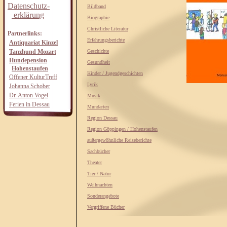
Datenschutz-
Bildband
erklärung
Biographie
Christliche Literatur
Partnerlinks:
Erfahrungsberichte
Antiquariat Kinzel
Tanzhund Mozart
Geschichte
Hundepension
Gesundheit
Hohenstaufen
Kinder / Jugendgeschichten
Offener KulturTreff
Lyrik
Johanna Schober
Dr. Anton Vogel
Musik
Ferien in Dessau
Mundarten
Region Dessau
Region Göppingen / Hohenstaufen
außergewöhnliche Reiseberichte
Sachbücher
Theater
Tier / Natur
Weihnachten
Sonderangebote
Vergriffene Bücher