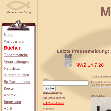
Manuela
Manuela Kinzel Verlag
Home
Wir über uns
Bücher
Letzte Pressemeldung:
Theaterstücke
Veranstaltungen
NWZ 14.7.26
Newsletter
Autoren buchen
Zurück zum Buch
Suche:
Ihr Buch bei uns
Presseartikel zu "
Mo
Aus dem Berufsall
Presse
Neuerscheinungen
Kontakt
NWZ 28.8.15
Alle Bücher anzeigen
Impressum
als E-Book erhältlich
AGB
Belletristik