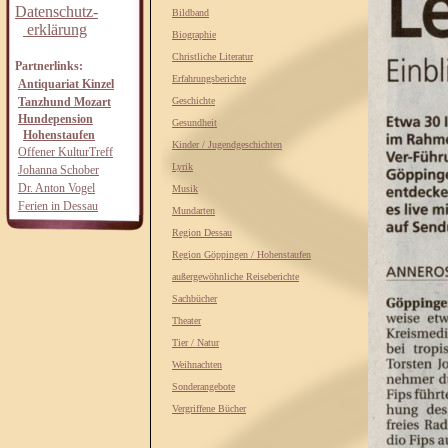
Datenschutz-
Bildband
erklärung
Biographie
Christliche Literatur
Partnerlinks:
Erfahrungsberichte
Antiquariat Kinzel
Tanzhund Mozart
Geschichte
Hundepension
Gesundheit
Hohenstaufen
Kinder / Jugendgeschichten
Offener KulturTreff
Lyrik
Johanna Schober
Dr. Anton Vogel
Musik
Ferien in Dessau
Mundarten
Region Dessau
Region Göppingen / Hohenstaufen
außergewöhnliche Reiseberichte
Sachbücher
Theater
Tier / Natur
Weihnachten
Sonderangebote
Vergriffene Bücher