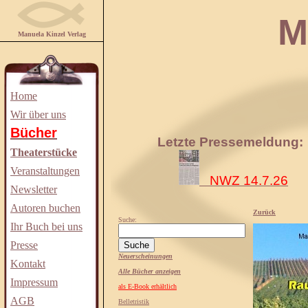
Manuela
Manuela Kinzel Verlag
Home
Wir über uns
Bücher
Letzte Pressemeldung:
Theaterstücke
Veranstaltungen
NWZ 14.7.26
Newsletter
Autoren buchen
Zurück
Suche:
Ihr Buch bei uns
Presse
Neuerscheinungen
Kontakt
Alle Bücher anzeigen
Impressum
als E-Book erhältlich
AGB
Belletristik