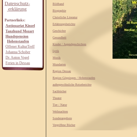
Datenschutz-
Bildband
erklärung
Biographie
Christliche Literatur
Partnerlinks:
Erfahrungsberichte
Antiquariat Kinzel
Tanzhund Mozart
Geschichte
Hundepension
Gesundheit
Hohenstaufen
Kinder / Jugendgeschichten
Offener KulturTreff
Lyrik
Johanna Schober
Dr. Anton Vogel
Musik
Ferien in Dessau
Mundarten
Region Dessau
Region Göppingen / Hohenstaufen
außergewöhnliche Reiseberichte
Sachbücher
Theater
Tier / Natur
Weihnachten
Sonderangebote
Vergriffene Bücher