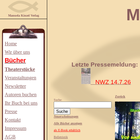
Manuela
Manuela Kinzel Verlag
Home
Wir über uns
Bücher
Letzte Pressemeldung:
Theaterstücke
Veranstaltungen
NWZ 14.7.26
Newsletter
Autoren buchen
Zurück
Suche:
Ihr Buch bei uns
Presse
Neuerscheinungen
Kontakt
Alle Bücher anzeigen
Impressum
als E-Book erhältlich
AGB
Belletristik