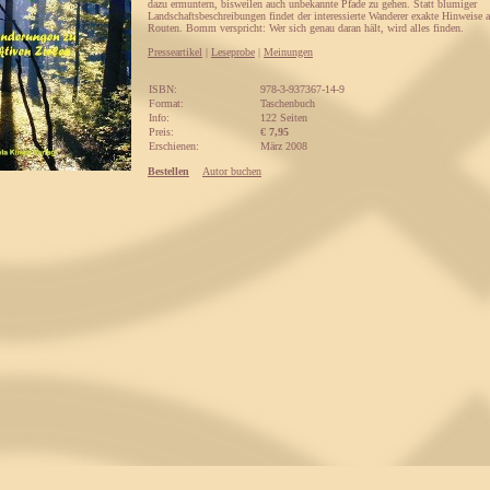
dazu ermuntern, bisweilen auch unbekannte Pfade zu gehen. Statt blumiger
Landschaftsbeschreibungen findet der interessierte Wanderer exakte Hinweise a
Routen. Bomm verspricht: Wer sich genau daran hält, wird alles finden.
Presseartikel
|
Leseprobe
|
Meinungen
ISBN:
978-3-937367-14-9
Format:
Taschenbuch
Info:
122 Seiten
Preis:
€
7,95
Erschienen:
März 2008
Bestellen
Autor buchen