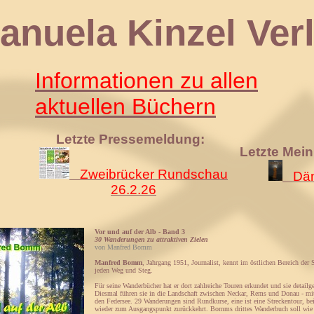
 Kinzel Verl
Informationen zu allen
aktuellen Büchern
Letzte Pressemeldung:
Letzte Mei
Zweibrücker Rundschau
Däm
26.2.26
Vor und auf der Alb - Band 3
30 Wanderungen zu attraktiven Zielen
von Manfred Bomm
Manfred Bomm
, Jahrgang 1951, Journalist, kennt im östlichen Bereich der
jeden Weg und Steg.
Für seine Wanderbücher hat er dort zahlreiche Touren erkundet und sie detailg
Diesmal führen sie in die Landschaft zwischen Neckar, Rems und Donau - mi
den Federsee. 29 Wanderungen sind Rundkurse, eine ist eine Streckentour, be
wieder zum Ausgangspunkt zurückkehrt. Bomms drittes Wanderbuch soll wie 