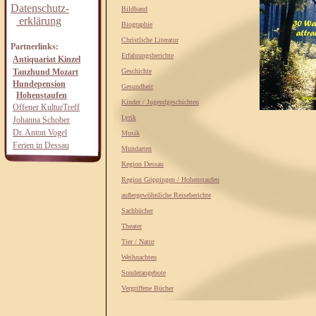
Datenschutz-
Bildband
erklärung
Biographie
Christliche Literatur
Partnerlinks:
Erfahrungsberichte
Antiquariat Kinzel
Tanzhund Mozart
Geschichte
Hundepension
Gesundheit
Hohenstaufen
Kinder / Jugendgeschichten
Offener KulturTreff
Lyrik
Johanna Schober
Dr. Anton Vogel
Musik
Ferien in Dessau
Mundarten
Region Dessau
Region Göppingen / Hohenstaufen
außergewöhnliche Reiseberichte
Sachbücher
Theater
Tier / Natur
Weihnachten
Sonderangebote
Vergriffene Bücher