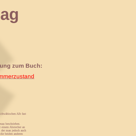
ag
nung zum Buch:
merzustand
 Schwäbischen Alb fast
enau beschrieben.
t einem Abstecher an
i der man jedoch auch
die beiden anderen