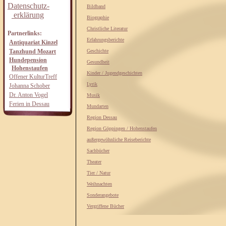
Datenschutz-
Bildband
erklärung
Biographie
Christliche Literatur
Partnerlinks:
Erfahrungsberichte
Antiquariat Kinzel
Tanzhund Mozart
Geschichte
Hundepension
Gesundheit
Hohenstaufen
Kinder / Jugendgeschichten
Offener KulturTreff
Lyrik
Johanna Schober
Dr. Anton Vogel
Musik
Ferien in Dessau
Mundarten
Region Dessau
Region Göppingen / Hohenstaufen
außergewöhnliche Reiseberichte
Sachbücher
Theater
Tier / Natur
Weihnachten
Sonderangebote
Vergriffene Bücher