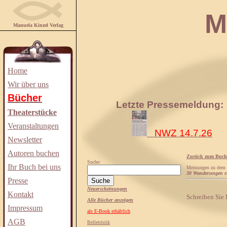
Manuela
Manuela Kinzel Verlag
Home
Wir über uns
Bücher
Letzte Pressemeldung:
Theaterstücke
Veranstaltungen
NWZ 14.7.26
Newsletter
Autoren buchen
Zurück zum Buch
Suche:
Ihr Buch bei uns
Meinungen zu dem
30 Wanderungen zu
Presse
Neuerscheinungen
Kontakt
Schreiben Sie
Alle Bücher anzeigen
Impressum
als E-Book erhältlich
AGB
Belletristik