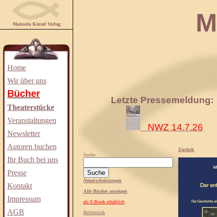
Manuela
Manuela Kinzel Verlag
Home
Wir über uns
Bücher
Letzte Pressemeldung:
Theaterstücke
Veranstaltungen
NWZ 14.7.26
Newsletter
Autoren buchen
Zurück
Suche:
Ihr Buch bei uns
Presse
Neuerscheinungen
Kontakt
Alle Bücher anzeigen
Impressum
als E-Book erhältlich
AGB
Belletristik