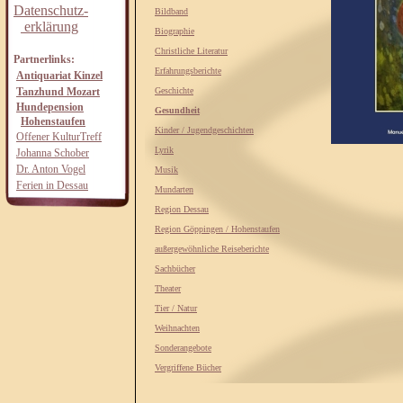
Datenschutz-
Bildband
erklärung
Biographie
Christliche Literatur
Partnerlinks:
Erfahrungsberichte
Antiquariat Kinzel
Tanzhund Mozart
Geschichte
Hundepension
Gesundheit
Hohenstaufen
Kinder / Jugendgeschichten
Offener KulturTreff
Lyrik
Johanna Schober
Dr. Anton Vogel
Musik
Ferien in Dessau
Mundarten
Region Dessau
Region Göppingen / Hohenstaufen
außergewöhnliche Reiseberichte
Sachbücher
Theater
Tier / Natur
Weihnachten
Sonderangebote
Vergriffene Bücher