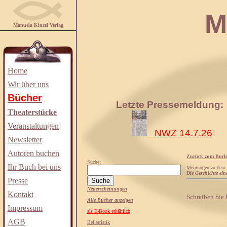
Manuela
Manuela Kinzel Verlag
Home
Wir über uns
Bücher
Letzte Pressemeldung:
Theaterstücke
Veranstaltungen
NWZ 14.7.26
Newsletter
Autoren buchen
Zurück zum Buch
Suche:
Ihr Buch bei uns
Meinungen zu dem
Die Geschichte ei
Presse
Neuerscheinungen
Kontakt
Schreiben Sie
Alle Bücher anzeigen
Impressum
als E-Book erhältlich
AGB
Belletristik