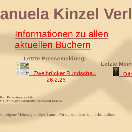
 Kinzel Verl
Informationen zu allen
aktuellen Büchern
Letzte Pressemeldung:
Letzte Mei
Zweibrücker Rundschau
Däm
26.2.26
 Buch
Der entfremdete Sohn
ner Eltern-Kind-Entfremdung
von
Marion Krause
:
 Ihre eigene Meinung via
ReziTator
. Wir stellen diese demnächst online.