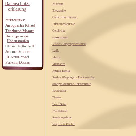
Datenschutz-
Bildband
erklärung
Biographie
Christliche Literatur
Partnerlinks:
Erfahrungsberichte
Antiquariat Kinzel
Tanzhund Mozart
Geschichte
Hundepension
Gesundheit
Hohenstaufen
Kinder / Jugendgeschichten
Offener KulturTreff
Lyrik
Johanna Schober
Dr. Anton Vogel
Musik
Ferien in Dessau
Mundarten
Region Dessau
Region Göppingen / Hohenstaufen
außergewöhnliche Reiseberichte
Sachbücher
Theater
Tier / Natur
Weihnachten
Sonderangebote
Vergriffene Bücher