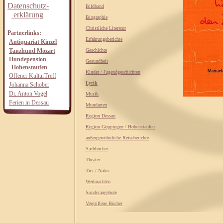
Datenschutz-
Bildband
erklärung
Biographie
Christliche Literatur
Partnerlinks:
Erfahrungsberichte
Antiquariat Kinzel
Tanzhund Mozart
Geschichte
Hundepension
Gesundheit
Hohenstaufen
Kinder / Jugendgeschichten
Offener KulturTreff
Lyrik
Johanna Schober
Dr. Anton Vogel
Musik
Ferien in Dessau
Mundarten
Region Dessau
Region Göppingen / Hohenstaufen
außergewöhnliche Reiseberichte
Sachbücher
Theater
Tier / Natur
Weihnachten
Sonderangebote
Vergriffene Bücher