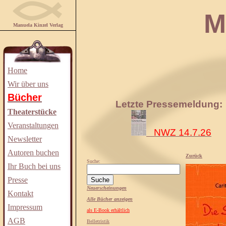
Manuela
Manuela Kinzel Verlag
Home
Wir über uns
Bücher
Letzte Pressemeldung:
Theaterstücke
Veranstaltungen
NWZ 14.7.26
Newsletter
Autoren buchen
Zurück
Suche:
Ihr Buch bei uns
Presse
Neuerscheinungen
Kontakt
Alle Bücher anzeigen
Impressum
als E-Book erhältlich
AGB
Belletristik