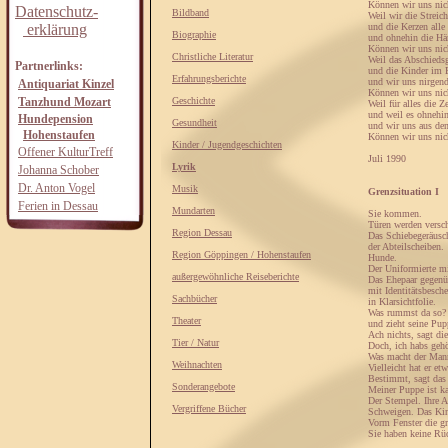
Können wir uns nic
Datenschutz-
Bildband
Weil wir die Streich
erklärung
und die Kerzen alle
Biographie
und ohnehin die Hä
Können wir uns nic
Christliche Literatur
Weil das Abschieds
Partnerlinks:
und die Kinder im 
Erfahrungsberichte
und wir uns nirgend
Antiquariat Kinzel
Können wir uns nic
Tanzhund Mozart
Geschichte
Weil für alles die Ze
und weil es ohnehin
Hundepension
Gesundheit
und wir uns aus den
Hohenstaufen
Können wir uns nic
Kinder / Jugendgeschichten
Offener KulturTreff
Juli 1990
Lyrik
Johanna Schober
Dr. Anton Vogel
Musik
Grenzsituation I
Ferien in Dessau
Mundarten
Sie kommen.
Türen werden versc
Region Dessau
Das Schiebegeräusc
der Abteilscheiben.
Region Göppingen / Hohenstaufen
Hunde.
Der Uniformierte mit
außergewöhnliche Reiseberichte
Das Ehepaar gegenü
mit Identitätsbesch
Sachbücher
in Klarsichtfolie.
Was rummst da so? 
Theater
und zieht seine Pup
Ach nichts, sagt die
Tier / Natur
Doch, ich habs gehö
Was macht der Man
Weihnachten
Vielleicht hat er et
Bestimmt, sagt das
Sonderangebote
Meiner Puppe ist ka
Der Stempel. Ihre A
Vergriffene Bücher
Schweigen. Das Ki
Vorm Fenster die g
Sie haben keine Rüc