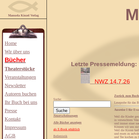
Manuela
Manuela Kinzel Verlag
Home
Wir über uns
Bücher
Letzte Pressemeldung:
Theaterstücke
Veranstaltungen
NWZ 14.7.26
Newsletter
Autoren buchen
Zurück zum Buch
Suche:
Ihr Buch bei uns
Leseprobe für das 
Presse
Ausreise I für Ev
Neuerscheinungen
Weil die Kinder ger
Kontakt
in verseuchtem Was
Alle Bücher anzeigen
und immer einer na
Impressum
Können wir uns nic
als E-Book erhältlich
Weil die Kisten her
und essen zu aufwä
AGB
Belletristik
und Tee kochen zu l